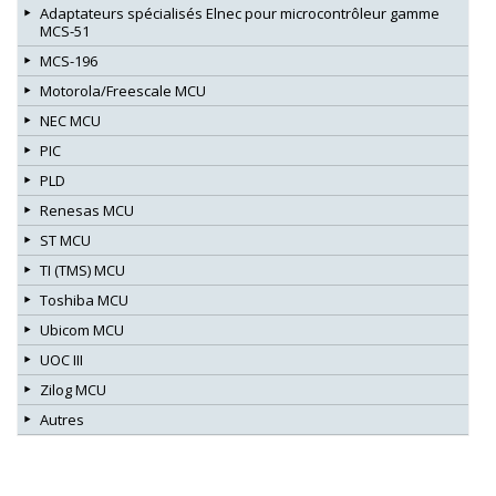
Adaptateurs spécialisés Elnec pour microcontrôleur gamme
MCS-51
MCS-196
Motorola/Freescale MCU
NEC MCU
PIC
PLD
Renesas MCU
ST MCU
TI (TMS) MCU
Toshiba MCU
Ubicom MCU
UOC III
Zilog MCU
Autres