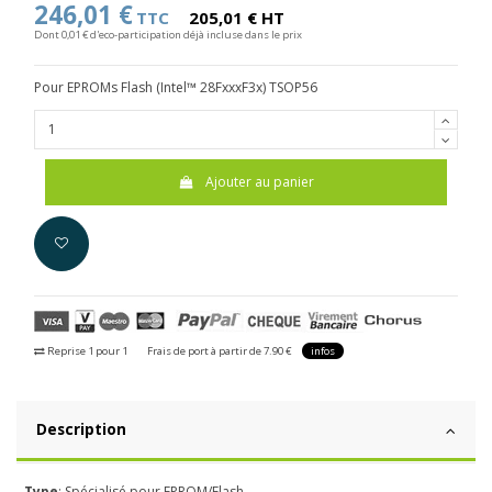
246,01 €
TTC
205,01 € HT
Dont 0,01 € d'eco-participation déjà incluse dans le prix
Pour EPROMs Flash (Intel™ 28FxxxF3x) TSOP56
Ajouter au panier
Reprise 1 pour 1
Frais de port à partir de 7.90 €
infos
Description
-
Type
: Spécialisé pour EPROM/Flash