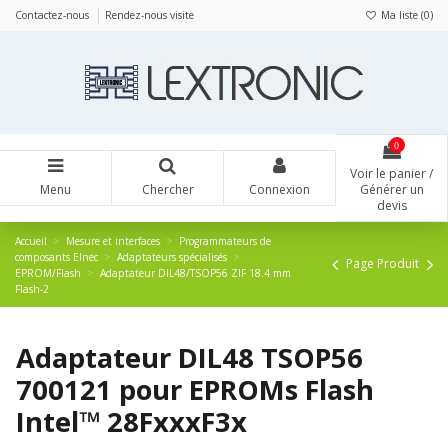
Panneau de gestion des cookies
Contactez-nous
Rendez-nous visite
Ma liste (
0
)
0
Voir le panier /
Menu
Chercher
Connexion
Générer un
devis
Accueil
Mesure et interfaces
Programmateurs de
composants Elnec
Adaptateurs spécialisés
Page Produit
EPROM/Flash
Adaptateur DIL48/TSOP56 ZIF 18.4 mm
Flash-2
Adaptateur DIL48 TSOP56
700121 pour EPROMs Flash
Intel™ 28FxxxF3x