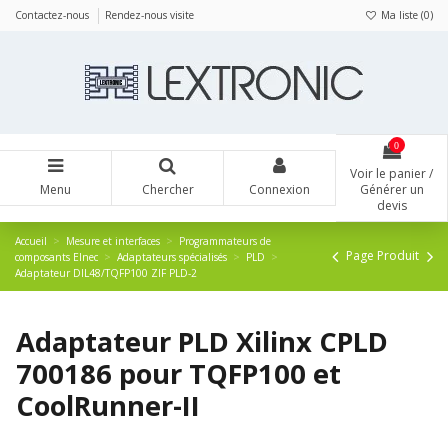
Panneau de gestion des cookies
Contactez-nous
Rendez-nous visite
Ma liste (
0
)
0
Voir le panier /
Menu
Chercher
Connexion
Générer un
devis
Accueil
Mesure et interfaces
Programmateurs de
Page Produit
composants Elnec
Adaptateurs spécialisés
PLD
Adaptateur DIL48/TQFP100 ZIF PLD-2
Adaptateur PLD Xilinx CPLD
700186 pour TQFP100 et
CoolRunner-II