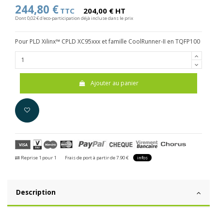
244,80 €
TTC
204,00 € HT
Dont 0,02 € d'eco-participation déjà incluse dans le prix
Pour PLD Xilinx™ CPLD XC95xxx et famille CoolRunner-II en TQFP100
Ajouter au panier
Reprise 1 pour 1
Frais de port à partir de 7.90 €
infos
Description