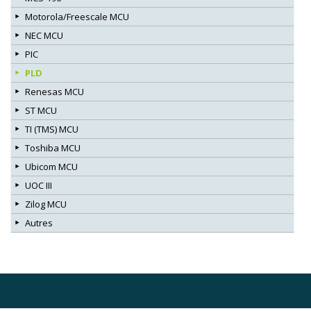
Motorola/Freescale MCU
NEC MCU
PIC
PLD
Renesas MCU
ST MCU
TI (TMS) MCU
Toshiba MCU
Ubicom MCU
UOC III
Zilog MCU
Autres