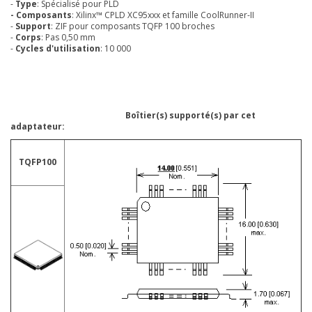
-
Type
: Spécialisé pour PLD
- Composants
: Xilinx™ CPLD XC95xxx et famille CoolRunner-II
-
Support
: ZIF pour composants TQFP 100 broches
-
Corps
: Pas 0,50 mm
-
Cycles d'utilisation
: 10 000
Boîtier(s) supporté(s) par cet
adaptateur:
TQFP100