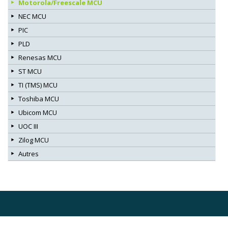
Motorola/Freescale MCU
NEC MCU
PIC
PLD
Renesas MCU
ST MCU
TI (TMS) MCU
Toshiba MCU
Ubicom MCU
UOC III
Zilog MCU
Autres