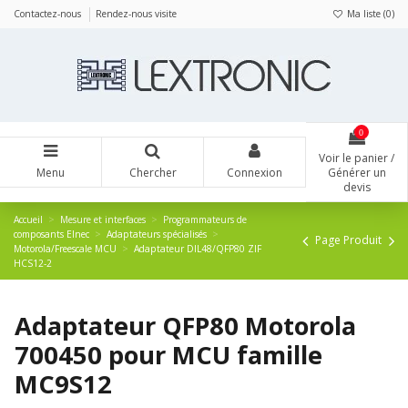
Panneau de gestion des cookies
Contactez-nous
Rendez-nous visite
Ma liste (
0
)
0
Voir le panier /
Menu
Chercher
Connexion
Générer un
devis
Accueil
Mesure et interfaces
Programmateurs de
composants Elnec
Adaptateurs spécialisés
Page Produit
Motorola/Freescale MCU
Adaptateur DIL48/QFP80 ZIF
HCS12-2
Adaptateur QFP80 Motorola
700450 pour MCU famille
MC9S12