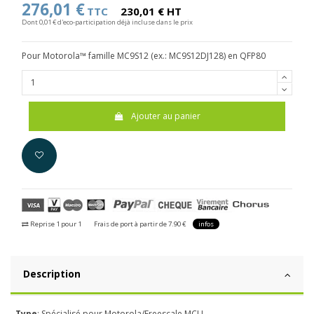
276,01 €
TTC
230,01 € HT
Dont 0,01 € d'eco-participation déjà incluse dans le prix
Pour Motorola™ famille MC9S12 (ex.: MC9S12DJ128) en QFP80
Ajouter au panier
Reprise 1 pour 1
Frais de port à partir de 7.90 €
infos
Description
-
Type
: Spécialisé pour Motorola/Freescale MCU