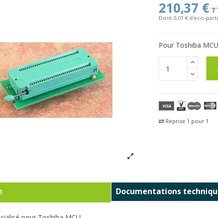
210,37 €
T
Dont 0,01 € d'eco-parti
Pour Toshiba MC
Reprise 1 pour 1
Fra
n
Documentations techniqu
écialisé pour Toshiba MCU