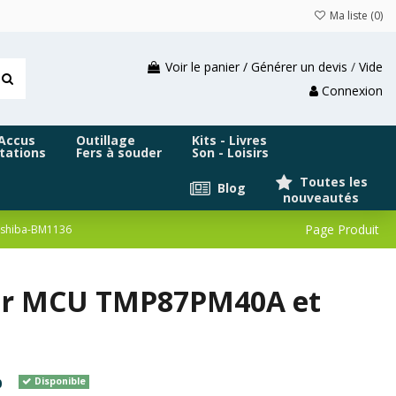
Ma liste (
0
)
Voir le panier / Générer un devis
/
Vide
Connexion
 Accus
Outillage
Kits - Livres
tations
Fers à souder
Son - Loisirs
Toutes les
Blog
nouveautés
Page Produit
Toshiba-BM1136
our MCU TMP87PM40A et
0
Disponible