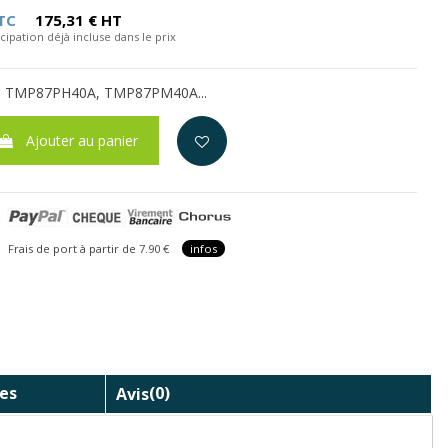
TC
175,31 € HT
cipation déjà incluse dans le prix
U TMP87PH40A, TMP87PM40A...
Ajouter au panier
is de port à partir de 7.90 €
infos
es
Avis
(0)