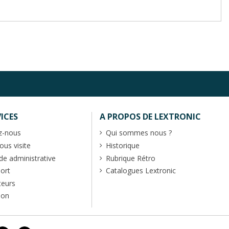
ICES
A PROPOS DE LEXTRONIC
z-nous
Qui sommes nous ?
us visite
Historique
 administrative
Rubrique Rétro
port
Catalogues Lextronic
teurs
ion