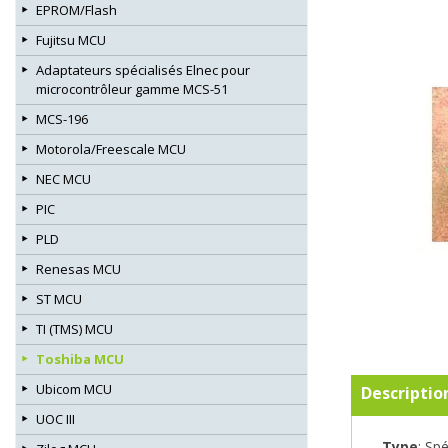
EPROM/Flash
Fujitsu MCU
Adaptateurs spécialisés Elnec pour
microcontrôleur gamme MCS-51
MCS-196
Motorola/Freescale MCU
NEC MCU
PIC
PLD
Renesas MCU
ST MCU
TI (TMS) MCU
Toshiba MCU
Ubicom MCU
Descriptio
UOC III
-
Type
: Sp