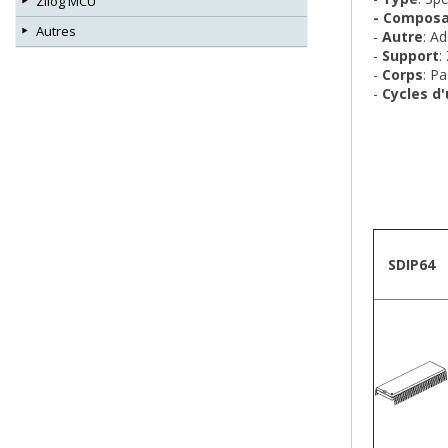
Zilog MCU
- Compos
Autres
-
Autre
: A
-
Support
:
-
Corps
: P
-
Cycles d'
Boîtie
SDIP64