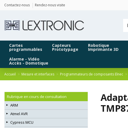
Panneau de gestion des cookies
Contactez-nous
Rendez-nous visite
Cartes
Capteurs
Robotique
programmables
Prototypage
Imprimante 3D
Alarme - Vidéo
Accès - Domotique
Accueil
Mesure et interfaces
Programmateurs de composants Elnec
Adapt
Rubrique en cours de consultation
TMP8
ARM
Atmel AVR
Cypress MCU