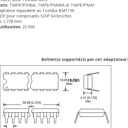
ants
: TMP87PH40A, TMP87PM40A et TMP87PM41
daptateur équivalent au Toshiba-BM1136
 ZIF pour composants SDIP 64 broches
as 1,778 mm
utilisation
: 25 000
r(s) supporté(s) par cet adaptateur: