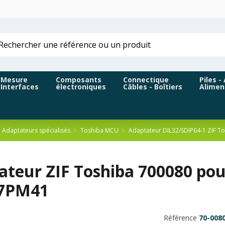
Mesure
Composants
Connectique
Piles -
Interfaces
électroniques
Câbles - Boîtiers
Alimen
Adaptateurs spécialisés
Toshiba MCU
Adaptateur DIL32/SDIP64-1 ZIF 
ateur ZIF Toshiba 700080 p
7PM41
Référence
70-008