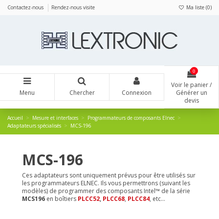
Panneau de gestion des cookies
Contactez-nous
Rendez-nous visite
Ma liste (
0
)
0
Voir le panier /
Menu
Chercher
Connexion
Générer un
devis
Accueil
Mesure et interfaces
Programmateurs de composants Elnec
Adaptateurs spécialisés
MCS-196
MCS-196
Ces adaptateurs sont uniquement prévus pour être utilisés sur
les programmateurs ELNEC. Ils vous permettrons (suivant les
modèles) de programmer des composants Intel™ de la série
MCS196
en boîtiers
PLCC52
,
PLCC68
,
PLCC84
, etc...