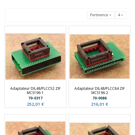
Pertinence
4
Adaptateur DIL48/PLCC52 ZIF
Adaptateur DIL48/PLCC84 ZIF
MCS196-1
MCS196-2
70-0317
70-0086
252,01 €
216,01 €