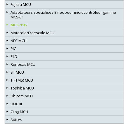
Fujitsu MCU
Adaptateurs spécialisés Elnec pour microcontrôleur gamme
MCS-51
MCS-196
Motorola/Freescale MCU
NEC MCU
PIC
PLD
Renesas MCU
ST MCU
TI (TMS) MCU
Toshiba MCU
Ubicom MCU
UOC III
Zilog MCU
Autres