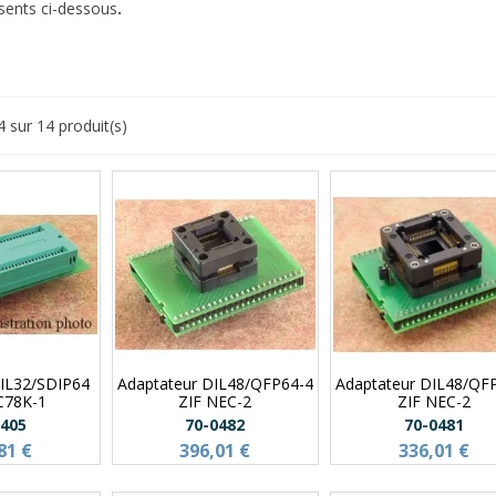
ésents ci-dessous
.
4 sur 14 produit(s)
DIL32/SDIP64
Adaptateur DIL48/QFP64-4
Adaptateur DIL48/QF
C78K-1
ZIF NEC-2
ZIF NEC-2
0405
70-0482
70-0481
81 €
396,01 €
336,01 €