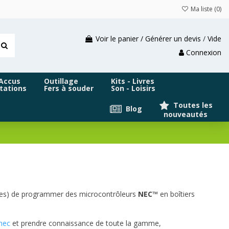
Ma liste (
0
)
Voir le panier / Générer un devis
/
Vide
Connexion
 Accus
Outillage
Kits - Livres
tations
Fers à souder
Son - Loisirs
Toutes les
Blog
nouveautés
èles) de programmer des microcontrôleurs
NEC™
en boîtiers
lnec
et prendre connaissance de toute la gamme,