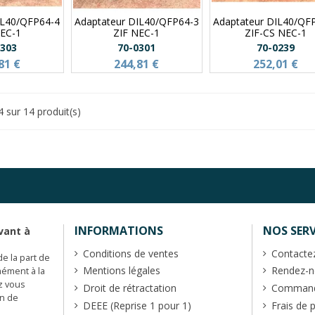
IL40/QFP64-4
Adaptateur DIL40/QFP64-3
Adaptateur DIL40/QF
NEC-1
ZIF NEC-1
ZIF-CS NEC-1
0303
70-0301
70-0239
81 €
244,81 €
252,01 €
4 sur 14 produit(s)
INFORMATIONS
NOS SERV
vant à
Conditions de ventes
Contacte
de la part de
Mentions légales
Rendez-no
mément à la
z vous
Droit de rétractation
Commande
en de
DEEE (Reprise 1 pour 1)
Frais de 