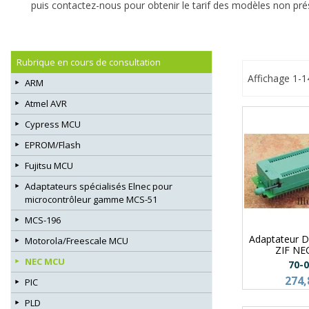
puis contactez-nous pour obtenir le tarif des modèles non pr
Rubrique en cours de consultation
Affichage 1-1
ARM
Atmel AVR
Cypress MCU
EPROM/Flash
Fujitsu MCU
Adaptateurs spécialisés Elnec pour
microcontrôleur gamme MCS-51
MCS-196
Adaptateur 
Motorola/Freescale MCU
ZIF NE
NEC MCU
70-
274,
PIC
PLD