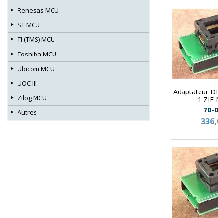
Renesas MCU
ST MCU
TI (TMS) MCU
Toshiba MCU
Ubicom MCU
UOC III
Adaptateur D
Zilog MCU
1 ZIF
70-
Autres
336,