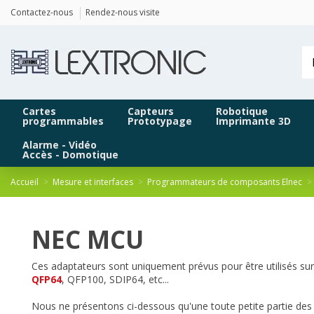
Panneau de gestion des cookies
Contactez-nous
Rendez-nous visite
Cartes
Capteurs
Robotique
programmables
Prototypage
Imprimante 3D
Alarme - Vidéo
Accès - Domotique
Accueil
Mesure et interfaces
Programmateurs de composants Elnec
NEC MCU
Ces adaptateurs sont uniquement prévus pour être utilisés s
QFP64
, QFP100, SDIP64, etc...
Nous ne présentons ci-dessous qu'une toute petite partie des