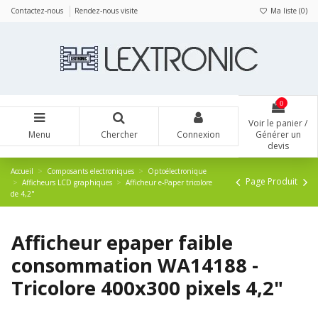
Panneau de gestion des cookies
Contactez-nous
Rendez-nous visite
Ma liste (
0
)
0
Voir le panier /
Menu
Chercher
Connexion
Générer un
devis
Accueil
Composants electroniques
Optoélectronique
Page Produit
Afficheurs LCD graphiques
Afficheur e-Paper tricolore
de 4,2"
Afficheur epaper faible
consommation WA14188 -
Tricolore 400x300 pixels 4,2"