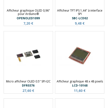
Afficheur graphique OLED 0,96"
Afficheur TFT IPS 1,44" à interface
pour Arduino®
SPI
OPENOLED1099
SBC-LCD02
7,20 €
9,48 €
Micro afficheur OLED 0.5" SPI-I2C
Afficheur graphique 48 x 48 pixels
DFR0376
LCD-10168
27,60 €
11,60 €