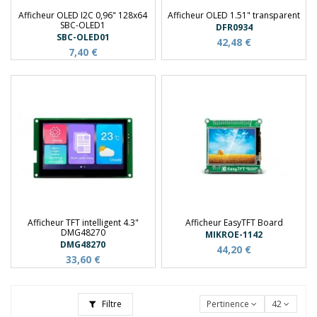
Afficheur OLED I2C 0,96" 128x64
Afficheur OLED 1.51" transparent
SBC-OLED1
DFR0934
SBC-OLED01
42,48 €
7,40 €
Afficheur TFT intelligent 4.3"
Afficheur EasyTFT Board
DMG48270
MIKROE-1142
DMG48270
44,20 €
33,60 €
Filtre
Pertinence
42