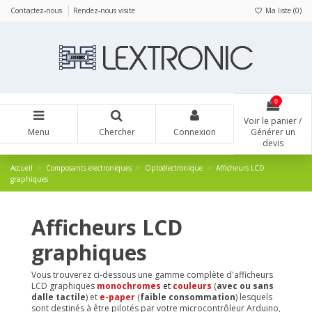
Panneau de gestion des cookies
Contactez-nous
Rendez-nous visite
Ma liste (
0
)
0
Voir le panier /
Menu
Chercher
Connexion
Générer un
devis
Accueil
Composants electroniques
Optoélectronique
Afficheurs LCD
graphiques
Afficheurs LCD
graphiques
Vous trouverez ci-dessous une gamme complète d'afficheurs
LCD graphiques
monochromes
et
couleurs
(
avec ou sans
dalle tactile
) et
e-paper
(
faible consommation
) lesquels
sont destinés à être pilotés par votre microcontrôleur Arduino,