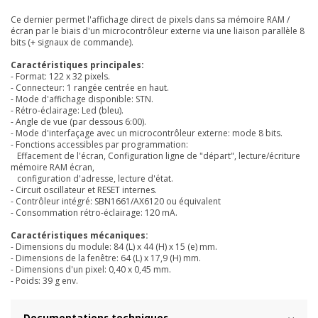
Ce dernier permet l'affichage direct de pixels dans sa mémoire RAM /
écran par le biais d'un microcontrôleur externe via une liaison parallèle 8
bits (+ signaux de commande).
Caractéristiques principales:
- Format: 122 x 32 pixels.
- Connecteur: 1 rangée centrée en haut.
- Mode d'affichage disponible: STN.
- Rétro-éclairage: Led (bleu).
- Angle de vue (par dessous 6:00).
- Mode d'interfaçage avec un microcontrôleur externe: mode 8 bits.
- Fonctions accessibles par programmation:
Effacement de l'écran, Configuration ligne de "départ", lecture/écriture
mémoire RAM écran,
configuration d'adresse, lecture d'état.
- Circuit oscillateur et RESET internes.
- Contrôleur intégré:
SBN1661/AX6120 ou équivalent
- Consommation rétro-éclairage: 120 mA.
Caractéristiques mécaniques:
- Dimensions du module: 84 (L) x 44 (H) x 15 (e) mm.
- Dimensions de la fenêtre: 64 (L) x 17,9 (H) mm.
- Dimensions d'un pixel: 0,40 x 0,45 mm.
- Poids: 39 g env.
Documentations techniques