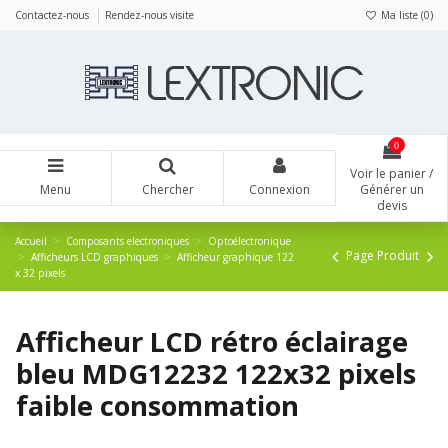
Panneau de gestion des cookies
Contactez-nous
Rendez-nous visite
Ma liste (
0
)
0
Voir le panier /
Menu
Chercher
Connexion
Générer un
devis
Accueil
Composants electroniques
Optoélectronique
Page Produit
Afficheurs LCD graphiques
Afficheur graphique 122
x 32 pixels
Afficheur LCD rétro éclairage
bleu MDG12232 122x32 pixels
faible consommation