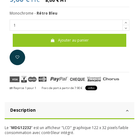
TTC
8,00 € HT
Monochrome -
Rétro Bleu
Ajouter au panier
Reprise 1 pour 1
Frais de port à partir de 7.90 €
infos
Description
Le "
MDG12232
" est un afficheur "LCD" graphique 122 x 32 pixels faible
consommation avec contrôleur intégré.