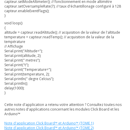
capteur.setModeAltimeter(); // fonctionnement en mode altimètre
capteur.setOversampleRate(7); // taux d'échantillonage configuré à 128
capteur.enableEventFlags();
}
void loop()
{
altitude = capteur.readAltitude(); // acquisition de la valeur de l'altitude
temperature = capteur.readTemp(); // acquisition de la valeur de la
température
// Affichage
Serial.print("Altitude=");
Serial.print(altitude, 2);
Serial.print(" metres");
Serial.print("t");
Serial.print("Temperature=");
Serial.print(temperature, 2);
Serial.println(" degre Celcius");
Serial.println();
delay(1000);
}
Cette note d'application a retenu votre attention ? Consultez toutes nos
autres notes d'applications concernant les modules Click Board et les
Arduino™
Note d'application Click Board™ et Arduino™ (TOME 1)
Note d'application Click Board™ et Arduino™ (TOME 2)