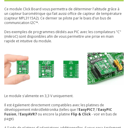
Ce module Click Board vous permettra de déterminer l'altitude grâce à
un capteur barométrique qui fait aussi office de capteur de température
(capteur MPL3115A2). Ce dernier se pilote par le biais d'un bus de
communication I2C™.
Des exemples de programmes dédiés aux PIC avec les compilateurs "C"
(mikroC) sont disponibles afin de vous permettre une prise en main
rapide et intuitive du module.
Le module s'alimente en 3,3 V uniquement.
Il est également directement compatibles avec les platines de
développement mikroElektronika (telles que l'
EasyPIC7
, l'
EasyPIC
Fusion
, l'
EasyAVR7
ou encore la platine
Flip & Click
- voir en bas de
page).
A l'aide de platines d'adaptations additionnelles, il vous sera également