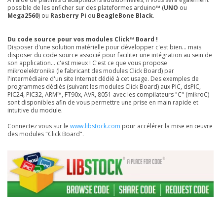
possible de les enficher sur des plateformes arduino™ (
UNO
ou
Mega2560
) ou
Rasberry Pi
ou
BeagleBone Black
.
Du code source pour vos modules Click™ Board !
Disposer d'une solution matérielle pour développer c'est bien... mais
disposer du code source associé pour faciliter une intégration au sein de
son application... c'est mieux ! C'est ce que vous propose
mikroelektronika (le fabricant des modules Click Board) par
l'intermédiaire d'un site Internet dédié à cet usage. Des exemples de
programmes dédiés (suivant les modules Click Board) aux PIC, dsPIC,
PIC24, PIC32, ARM™, FT90x, AVR, 8051 avec les compilateurs "C" (mikroC)
sont disponibles afin de vous permettre une prise en main rapide et
intuitive du module.
Connectez vous sur le
www.libstock.com
pour accélérer la mise en œuvre
des modules "Click Board".