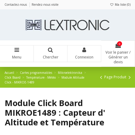
Panneau de gestion des cookies
Contactez-nous
Rendez-nous visite
Ma liste (
0
)
0
Voir le panier /
Menu
Chercher
Connexion
Générer un
devis
Accueil
Cartes programmables
Mikroelektronika
Page Produit
Click Board
Température - Météo
Module Altitude
Click - MIKROE-1489
Module Click Board
MIKROE1489 : Capteur d'
Altitude et Température