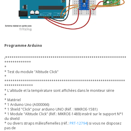
Programme Arduino
/***********************************************************
*************
*
* Test du module "Altitude Click"
*
***********************************************************
**************
* L'altitude et la température sont affichées dans le moniteur série
*
* Matériel
* 1 Arduino Uno (A000066)
* 1 Shield "Click" pour arduino UNO (Réf. : MIKROE-1581)
* 1 Module "Altitude Click" (Réf.: MIKROE-1489) inséré sur le support N°1
du shield
* ou divers straps mâles/femelles (réf.:
PRT-12794
) si vous ne disposez
pas de