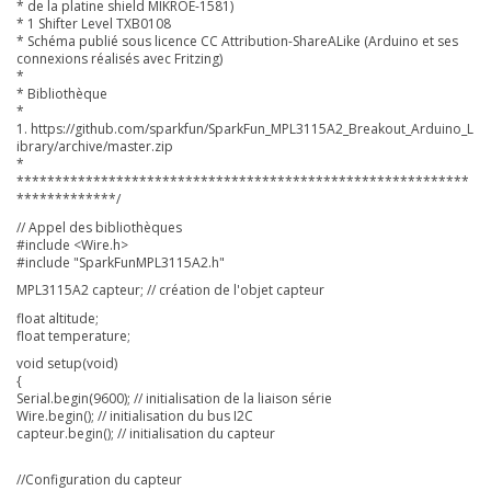
* de la platine shield MIKROE-1581)
* 1 Shifter Level TXB0108
* Schéma publié sous licence CC Attribution-ShareALike (
Arduino et ses
connexions réalisés avec Fritzing)
*
* Bibliothèque
*
1. https://github.com/sparkfun/SparkFun_MPL3115A2_Breakout_Arduino_L
ibrary/archive/master.zip
*
***********************************************************
*************/
// Appel des bibliothèques
#include <Wire.h>
#include "SparkFunMPL3115A2.h"
MPL3115A2 capteur; // création de l'objet capteur
float altitude;
float temperature;
void setup(void)
{
Serial.begin(9600); // initialisation de la liaison série
Wire.begin(); // initialisation du bus I2C
capteur.begin(); // initialisation du capteur
//Configuration du capteur