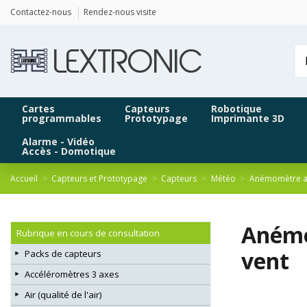
Panneau de gestion des cookies
Contactez-nous
Rendez-nous visite
Cartes
Capteurs
Robotique
programmables
Prototypage
Imprimante 3D
Alarme - Vidéo
Accès - Domotique
Accueil
Capteurs et Prototypage
Capteurs
Météo
Anémomètre av
Anémo
Rubrique en cours de consultation
vent
Packs de capteurs
Accéléromètres 3 axes
Air (qualité de l'air)