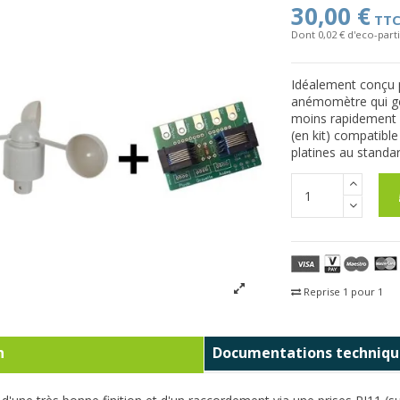
30,00 €
TT
Dont 0,02 € d'eco-parti
Idéalement conçu po
anémomètre qui gén
moins rapidement en
(en kit) compatible
platines au standa
Reprise 1 pour 1
Fra
n
Documentations techniqu