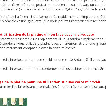
 d'une très bonne finition et d'un raccordement via une prises RJ11 (su
'anémomètre intègre un petit aimant qui en passant devant un contact 
e tournent (une vitesse de vent d'environ 2,4 km/h génère la fermet
d'interface livrée en kit s'assemble très rapidement et simplement. Ce
pluviomètre et une girouette (que vous pourrez raccorder sur ses co
 utilisation de la platine d'interface avec la girouette
d'interface s'assemble très rapidement (il vous faudra simplement soud
 souder si vous utilisez la platine avec un anémomètre et une girou
 est directement compatible avec la carte micro:bit.
er cette interface en tant que shield sur une carte Arduino®, il vous 
er cette interface pour un raccordement sur les platines au format Gr
 de la platine pour une utilisation sur une carte micro:bit:
remier lieu la résistance centrale (les 2 autres résistances ne seront 