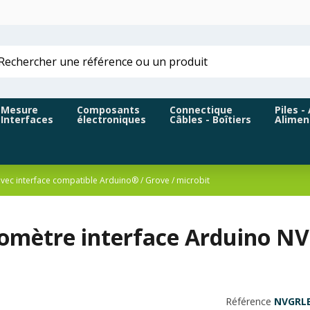
Mesure
Composants
Connectique
Piles -
Interfaces
électroniques
Câbles - Boîtiers
Alimen
ec interface compatible Arduino® / Grove / microbit
mètre interface Arduino NV
Référence
NVGRL