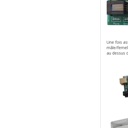
Une fois as
mâle/femell
au dessus d