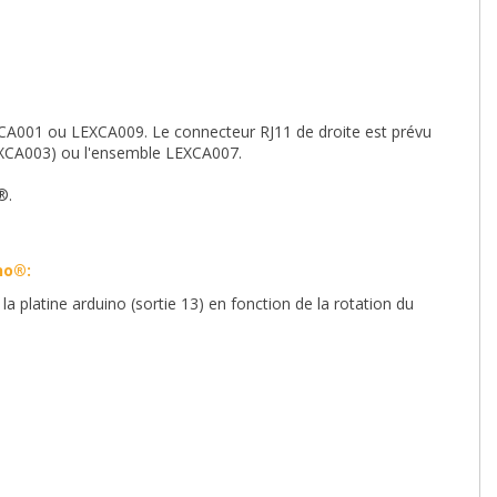
XCA001 ou LEXCA009. Le connecteur RJ11 de droite est prévu
XCA003) ou l'ensemble LEXCA007.
o®.
no
®
:
la platine arduino (sortie 13) en fonction de la rotation du