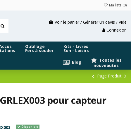
Ma liste (
0
)
Voir le panier / Générer un devis
/
Vide
Connexion
 Accus
Outillage
Kits - Livres
tations
Fers à souder
Son - Loisirs
Toutes les
Blog
nouveautés
Page Produit
GRLEX003 pour capteur
EX003
Disponible