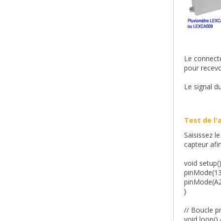
Le connecte
pour recev
Le signal d
Test de l'
Saisissez l
capteur afi
void setup()
pinMode(1
pinMode(A2
}
// Boucle pr
void loop() 