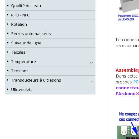
Qualité de l'eau
RFID - NFC
Rotation
Serres automatisées
Le connect
Suiveur de ligne
recevoir
un
Tactiles
Température
Assemblage
Tensions
Dans cette 
Transducteurs à ultrasons
broches
PR
connecteur
Ultraviolets
l'Arduino