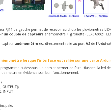
ur RJ11 de gauche permet de recevoir au choix les pluviomètres LE
oir
un couple de capteurs
anémomètre + girouette (LEXCA002+ LE
u capteur
anémomètre
est directement relié au port
A2
de l'Arduin
anémomètre lorsque l'interface est reliée sur une carte Ardui
e programme ci-dessous. Ce dernier permet de faire "flasher" la led de 
n de mettre en évidence son bon fonctionnement.
 {
3, OUTPUT);
, INPUT);
incipale:
{