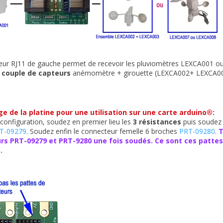
eur RJ11 de gauche permet de recevoir les pluviomètres LEXCA001 ou
 couple de capteurs
anémomètre + girouette (LEXCA002+ LEXCA00
 de la platine pour une utilisation sur une carte arduino
®
:
configuration, soudez en premier lieu les
3 résistances
puis soudez 
T-09279
. Soudez enfin le connecteur femelle 6 broches
PRT-09280
.
T
s PRT-09279 et PRT-9280 une fois soudés. Ce sont ces pattes 
®
.