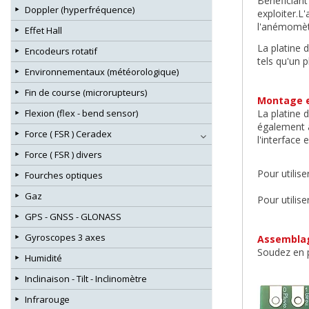
Bénéficiant
Doppler (hyperfréquence)
exploiter.L
l'anémomètr
Effet Hall
La platine 
Encodeurs rotatif
tels qu'un 
Environnementaux (météorologique)
Fin de course (microrupteurs)
Montage et
La platine 
Flexion (flex - bend sensor)
également à
Force ( FSR ) Ceradex
l'interface
Force ( FSR ) divers
Pour utilis
Fourches optiques
Gaz
Pour utilis
GPS - GNSS - GLONASS
Gyroscopes 3 axes
Assemblage
Soudez en p
Humidité
Inclinaison - Tilt - Inclinomètre
Infrarouge