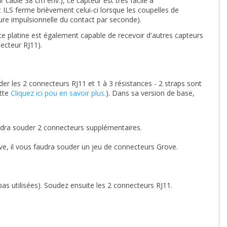
r câble 38 cm env.), ce capteur est très facile à
ILS ferme brièvement celui-ci lorsque les coupelles de
ure impulsionnelle du contact par seconde).
tte platine est également capable de recevoir d'autres capteurs
nnecteur RJ11).
er les 2 connecteurs RJ11 et 1 à 3 résistances - 2 straps sont
ette
Cliquez ici pou en savoir plus.
). Dans sa version de base,
faudra souder 2 connecteurs supplémentaires.
ove, il vous faudra souder un jeu de connecteurs Grove.
pas utilisées). Soudez ensuite les 2 connecteurs RJ11.