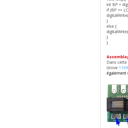
int BP = di
if (BP == L
digitalWrite
}
else {
digitalWrite
}
}
Assemblage
Dans cette 
Grove
1109
également u