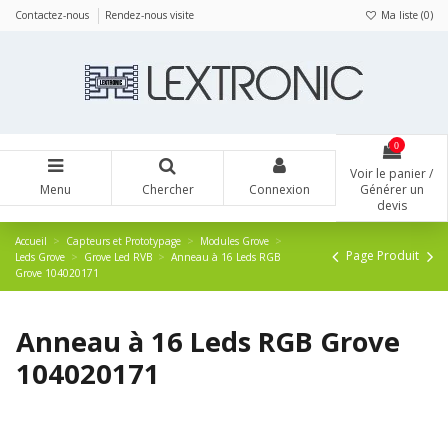
Panneau de gestion des cookies
Contactez-nous
Rendez-nous visite
Ma liste (
0
)
0
Voir le panier /
Menu
Chercher
Connexion
Générer un
devis
Accueil
Capteurs et Prototypage
Modules Grove
Page Produit
Leds Grove
Grove Led RVB
Anneau à 16 Leds RGB
Grove 104020171
Anneau à 16 Leds RGB Grove
104020171