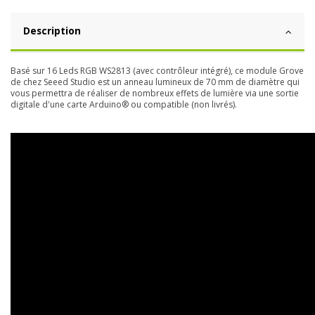
Description
Basé sur 16 Leds RGB WS2813 (avec contrôleur intégré), ce module Grove
de chez Seeed Studio est un anneau lumineux de 70 mm de diamètre qui
vous permettra de réaliser de nombreux effets de lumière via une sortie
digitale d'une carte Arduino® ou compatible (non livrés).