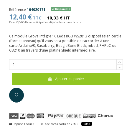
Référence
104020171
Disponible
12,40 €
TTC
10,33 € HT
Dont 0,04 € d'eco-participation déjà incluse dans le prix
Ce module Grove intègre 16 Leds RGB WS2813 disposées en cercle
(format anneau) qu'il vous sera possible de raccorder à une
carte Arduino®, Raspberry, BeagleBone Black, mbed, PHPoC ou
CB210 au travers d'une platine Shield intermédiaire.
Ajouter au panier
Reprise 1 pour 1
Frais de port à partir de 7.90 €
infos