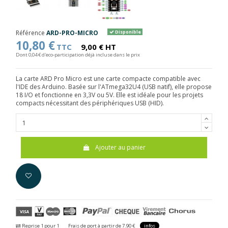
Référence
ARD-PRO-MICRO
Disponible
10,80 €
TTC
9,00 € HT
Dont 0,04 € d'eco-participation déjà incluse dans le prix
La carte ARD Pro Micro est une carte compacte compatible avec
l'IDE des Arduino. Basée sur l'ATmega32U4 (USB natif), elle propose
18 I/O et fonctionne en 3,3V ou 5V. Elle est idéale pour les projets
compacts nécessitant des périphériques USB (HID).
Ajouter au panier
Reprise 1 pour 1
Frais de port à partir de 7.90 €
infos