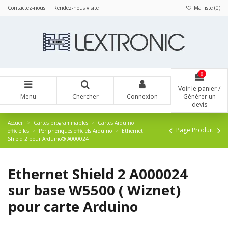
Panneau de gestion des cookies
Contactez-nous
Rendez-nous visite
Ma liste (
0
)
0
Voir le panier /
Menu
Chercher
Connexion
Générer un
devis
Accueil
Cartes programmables
Cartes Arduino
Page Produit
officielles
Périphériques officiels Arduino
Ethernet
Shield 2 pour Arduino® A000024
Ethernet Shield 2 A000024
sur base W5500 ( Wiznet)
pour carte Arduino