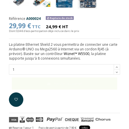
Référence
A000024
Rupture de stock
29,99 €
TTC
24,99 € HT
Dont 0,04 € d'eco-participation déjà incluse dans le prix
La platine Ethernet Shield 2 vous permettra de connecter une carte
Arduino® UNO ou Mega2560 à Internet via un cordon RJ45 (à
prévoir). Basée sur un contrôleur
Wiznet™ W5500
, la platine
supporte jusqu'à 8 connexions simultanées.
Ajouter au panier
Reprise 1 pour 1
Frais de port à partir de 7.90 €
infos