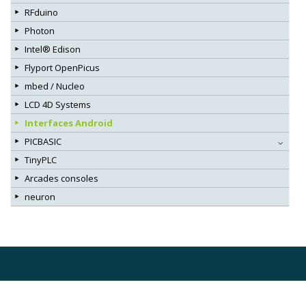
RFduino
Photon
Intel® Edison
Flyport OpenPicus
mbed / Nucleo
LCD 4D Systems
Interfaces Android
PICBASIC
TinyPLC
Arcades consoles
neuron