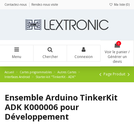
Panneau de gestion des cookies
Contactez-nous
Rendez-nous visite
Ma liste (
0
)
0
Voir le panier /
Menu
Chercher
Connexion
Générer un
devis
Accueil
Cartes programmables
Autres Cartes
Page Produit
Interfaces Android
Starter-kit "TinkerKit - ADK"
Ensemble Arduino TinkerKit
ADK K000006 pour
Développement