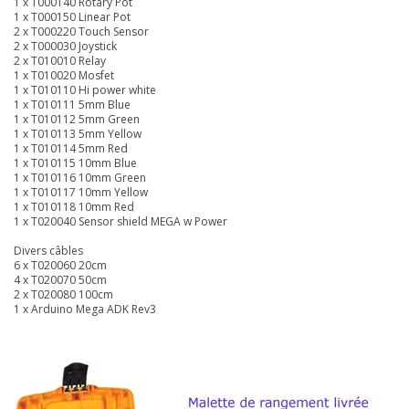
1 x T000140 Rotary Pot
1 x T000150 Linear Pot
2 x T000220 Touch Sensor
2 x T000030 Joystick
2 x T010010 Relay
1 x T010020 Mosfet
1 x T010110 Hi power white
1 x T010111 5mm Blue
1 x T010112 5mm Green
1 x T010113 5mm Yellow
1 x T010114 5mm Red
1 x T010115 10mm Blue
1 x T010116 10mm Green
1 x T010117 10mm Yellow
1 x T010118 10mm Red
1 x T020040 Sensor shield MEGA w Power
Divers câbles
6 x T020060 20cm
4 x T020070 50cm
2 x T020080 100cm
1 x Arduino Mega ADK Rev3