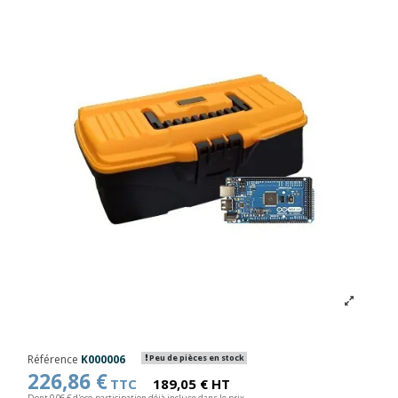
Référence
K000006
Peu de pièces en stock
226,86 €
TTC
189,05 € HT
Dont 0,06 € d'eco-participation déjà incluse dans le prix