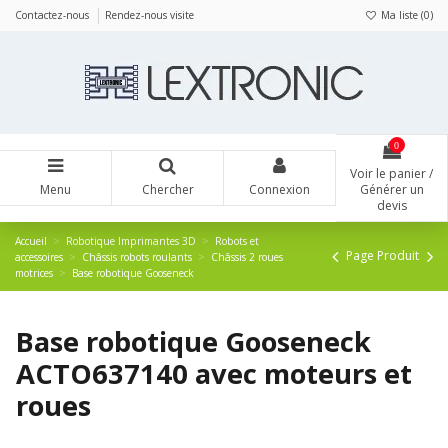
Panneau de gestion des cookies
Contactez-nous
Rendez-nous visite
Ma liste (
0
)
0
Voir le panier /
Menu
Chercher
Connexion
Générer un
devis
Accueil
Robotique Imprimantes 3D
Robots et
Page Produit
accessoires
Châssis robots roulants
Châssis 2 roues
motrices
Base robotique Gooseneck
Base robotique Gooseneck
ACTO637140 avec moteurs et
roues