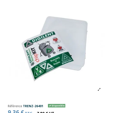
Référence
TRENZ-26401
Disponible
9,36 €