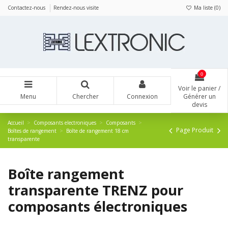
Panneau de gestion des cookies
Contactez-nous
Rendez-nous visite
Ma liste (
0
)
0
Voir le panier /
Menu
Chercher
Connexion
Générer un
devis
Accueil
Composants electroniques
Composants
Page Produit
Boîtes de rangement
Boîte de rangement 18 cm
transparente
Boîte rangement
transparente TRENZ pour
composants électroniques