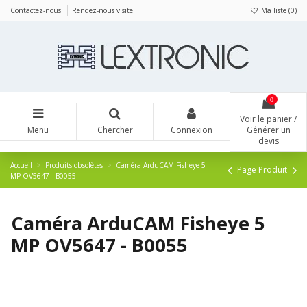
Panneau de gestion des cookies
Contactez-nous
Rendez-nous visite
Ma liste (
0
)
0
Voir le panier /
Menu
Chercher
Connexion
Générer un
devis
Accueil
Produits obsolètes
Caméra ArduCAM Fisheye 5
Page Produit
MP OV5647 - B0055
Caméra ArduCAM Fisheye 5
MP OV5647 - B0055