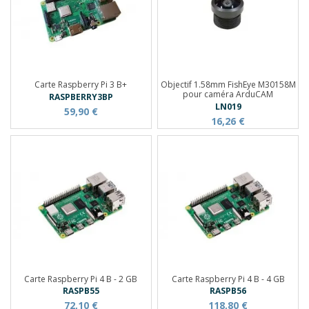
Carte Raspberry Pi 3 B+
Objectif 1.58mm FishEye M30158M
pour caméra ArduCAM
RASPBERRY3BP
LN019
59,90 €
16,26 €
Carte Raspberry Pi 4 B - 2 GB
Carte Raspberry Pi 4 B - 4 GB
RASPB55
RASPB56
72,10 €
118,80 €