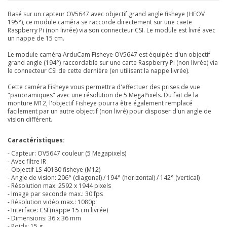
Basé sur un capteur OV5647 avec objectif grand angle fisheye (HFOV
195°), ce module caméra se raccorde directement sur une caete
Raspberry Pi (non livrée) via son connecteur CSI. Le module est livré avec
un nappe de 15 cm.
Le module caméra ArduCam Fisheye OV5647 est équipée d'un objectif
grand angle (194°) raccordable sur une carte Raspberry Pi (non livrée) via
le connecteur CSI de cette dernière (en utilisant la nappe livrée).
Cette caméra Fisheye vous permettra d'effectuer des prises de vue
"panoramiques" avec une résolution de 5 MegaPixels. Du fait de la
monture M12, l'objectif Fisheye pourra être également remplacé
facilement par un autre objectif (non livré) pour disposer d'un angle de
vision différent.
Caractéristiques:
- Capteur: OV5647
couleur (5 Megapixels)
- Avec filtre IR
- Objectif LS-40180 fisheye (M12)
- Angle de vision: 206° (diagonal) / 194° (horizontal) / 142° (vertical)
- Résolution max: 2592 x 1944 pixels
- Image par seconde max.: 30 fps
- Résolution vidéo max.: 1080p
- Interface: CSI (nappe 15 cm livrée)
- Dimensions: 36 x 36 mm
- Poids: 15 g