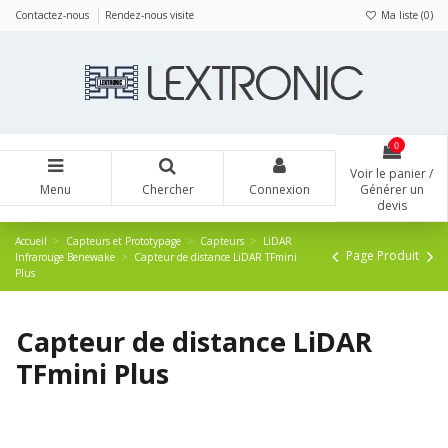
Panneau de gestion des cookies
Contactez-nous
Rendez-nous visite
Ma liste (
0
)
0
Voir le panier /
Menu
Chercher
Connexion
Générer un
devis
Accueil
Capteurs et Prototypage
Capteurs
LiDAR
Page Produit
Infrarouge Benewake
Capteur de distance LiDAR TFmini
Plus
Capteur de distance LiDAR
TFmini Plus