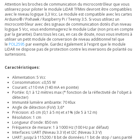
Attention les broches de communication du microcontrôleur que vous
utiliserez pour piloter le module LiDAR TFMini devront être compatibles
avec le niveau logique 3,3 Vcc. Le module est compatible avec les cartes
Arduino® / Pixhawk / Raspberry Pi / Teensy 3.5. Si vous utilisez un
microcontrôleur avec des signaux de communication dotés d'un niveau
logique 5 Vcc, vous endommagerez le module Lidar (non pris en compte
par la garantie). Dans tous les cas, en cas de doute, nous vous invitons à
utiliser un petit module de conversion de niveau additionnel tel que
le
POL2595
par exemple. Gardez également à l'esprit que le module
LiDAR ne dispose pas de protection contre les inversions de polarité ou
surtensions.
Caractéristiques:
Alimentation: 5 Vcc
Consommation: ≤0,55 W
Courant: ≤110 mA (140 mA en pointe)
Portée: 0,1 à 12 mètres max (* fonction de la réflectivité de l'objet à
détecter)
Immunité lumière ambiante: 70 Klux
Angle de détection (FoV): 3,6°
Précision: ±5 cm (0,1 à 5 m) et ±1% (de 5 à 12 m)
Résolution: 1 cm
Longueur d'onde: 850 nm
Fréquence de mesure: 1 à 1000 Hz (100 Hz par défaut)
Interfaces: UART (Niveau 3.3 V) et I2C (Niveau 3.3 V)
UART: jusqu'à 115200 / 8 bit de données / 1 bit de stop / sans parité