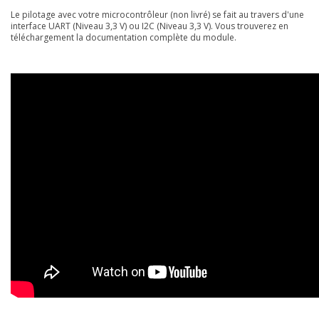
Le pilotage avec votre microcontrôleur (non livré) se fait au travers d'une
interface UART (Niveau 3,3 V) ou I2C (Niveau 3,3 V). Vous trouverez en
téléchargement la documentation complète du module.