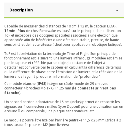
Description
Capable de mesurer des distances de 10 cm à 12 m, le capteur LiDAR
TFmini Plus
de chez Benewake est basé sur le principe d'une détection
ToF et incorpore des optiques spéciales associées à une électronique
appropriée afin de bénéficier d'une détection stable, précise, de haute
sensibilité et de haute vitesse (idéal pour application robotique ludique).
ToF est l'abréviation de la technologie Time of Flight. Son principe de
fonctionnement est le suivant: une lumière infrarouge modulée est émise
par le capteur et réfléchie par un objet; la distance de l'objet à
détecter est convertie par le capteur en calculant la différence de temps
ou la différence de phase entre l'émission de lumière et la réflexion de la
lumière, de façon à produire l'information de "profondeur".
Ce module étanche (
IP68
) intègre un câble moulé de 29 cm avec
connecteur 4 broches Molex GH 1.25 mm (
le connecteur n'est pas
étanche
).
Un second cordon adaptateur de 15 cm (inclus) permet de ressortir les
signaux sur 4 connecteurs mâles (type Dupont) pour une utilisation sur un
Arduino® ou compatible, une plaque sans soudure, etc...
Le module pourra être fixé par l'arrière (entraxe 11,5 x 28 mm) grâce à 2
trous taraudés pour vis M2 (non livrées)