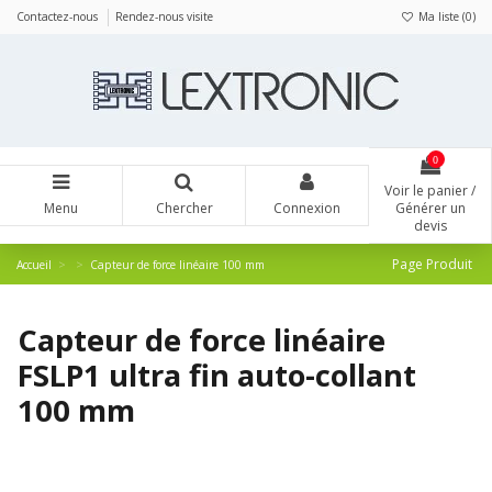
Panneau de gestion des cookies
Contactez-nous
Rendez-nous visite
Ma liste (
0
)
0
Voir le panier /
Menu
Chercher
Connexion
Générer un
devis
Page Produit
Accueil
Capteur de force linéaire 100 mm
Capteur de force linéaire
FSLP1 ultra fin auto-collant
100 mm