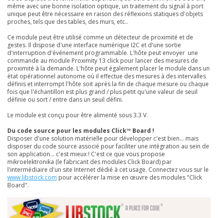
même avec une bonne isolation optique, un traitement du signal à port
unique peut être nécessaire en raison des réflexions statiques d'objets
proches, tels que des tables, des murs, etc..
Ce module peut être utilisé comme un détecteur de proximité et de
gestes. Il dispose d'une interface numérique I2C et d'une sortie
d'interruption d'événement programmable. L'hôte peut envoyer une
commande au module Proximity 13 click pour lancer des mesures de
proximité à la demande. L'hôte peut également placer le module dans un
état opérationnel autonome où il effectue des mesures à des intervalles
définis et interrompt l'hôte soit après la fin de chaque mesure ou chaque
fois que l'échantillon est plus grand / plus petit qu'une valeur de seuil
définie ou sort / entre dans un seuil défini.
Le module est conçu pour être alimenté sous 3.3 V.
Du code source pour les modules Click™ Board !
Disposer d'une solution matérielle pour développer c'est bien... mais
disposer du code source associé pour faciliter une intégration au sein de
son application... c'est mieux ! C'est ce que vous propose
mikroelektronika (le fabricant des modules Click Board) par
l'intermédiaire d'un site Internet dédié à cet usage. Connectez vous sur le
www.libstock.com
pour accélérer la mise en œuvre des modules "Click
Board".