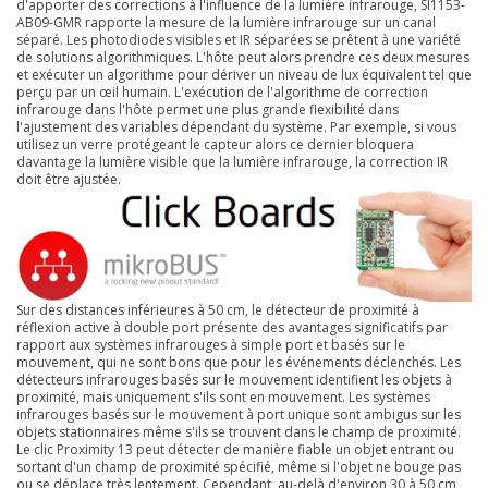
d'apporter des corrections à l'influence de la lumière infrarouge, SI1153-
AB09-GMR rapporte la mesure de la lumière infrarouge sur un canal
séparé. Les photodiodes visibles et IR séparées se prêtent à une variété
de solutions algorithmiques. L'hôte peut alors prendre ces deux mesures
et exécuter un algorithme pour dériver un niveau de lux équivalent tel que
perçu par un œil humain. L'exécution de l'algorithme de correction
infrarouge dans l'hôte permet une plus grande flexibilité dans
l'ajustement des variables dépendant du système. Par exemple, si vous
utilisez un verre protégeant le capteur alors ce dernier bloquera
davantage la lumière visible que la lumière infrarouge, la correction IR
doit être ajustée.
Sur des distances inférieures à 50 cm, le détecteur de proximité à
réflexion active à double port présente des avantages significatifs par
rapport aux systèmes infrarouges à simple port et basés sur le
mouvement, qui ne sont bons que pour les événements déclenchés. Les
détecteurs infrarouges basés sur le mouvement identifient les objets à
proximité, mais uniquement s'ils sont en mouvement. Les systèmes
infrarouges basés sur le mouvement à port unique sont ambigus sur les
objets stationnaires même s'ils se trouvent dans le champ de proximité.
Le clic Proximity 13 peut détecter de manière fiable un objet entrant ou
sortant d'un champ de proximité spécifié, même si l'objet ne bouge pas
ou se déplace très lentement. Cependant, au-delà d'environ 30 à 50 cm,