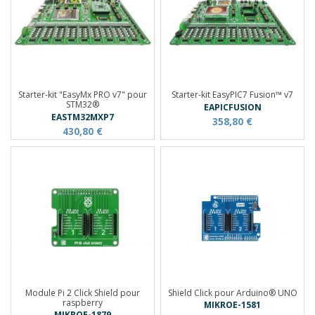
Starter-kit "EasyMx PRO v7" pour
Starter-kit EasyPIC7 Fusion™ v7
STM32®
EAPICFUSION
EASTM32MXP7
358,80 €
430,80 €
Module Pi 2 Click Shield pour
Shield Click pour Arduino® UNO
raspberry
MIKROE-1581
MIKROE-1879