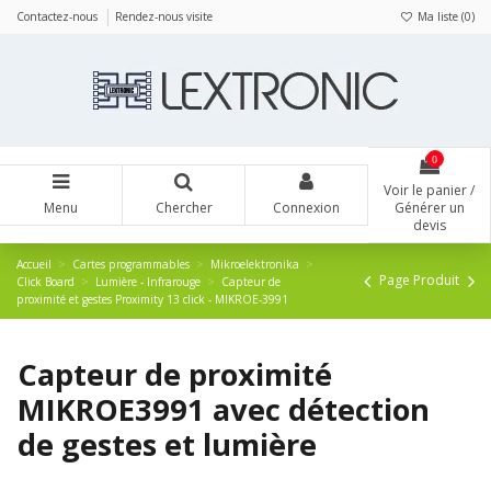
Panneau de gestion des cookies
Contactez-nous
Rendez-nous visite
Ma liste (
0
)
0
Voir le panier /
Menu
Chercher
Connexion
Générer un
devis
Accueil
Cartes programmables
Mikroelektronika
Page Produit
Click Board
Lumière - Infrarouge
Capteur de
proximité et gestes Proximity 13 click - MIKROE-3991
Capteur de proximité
MIKROE3991 avec détection
de gestes et lumière