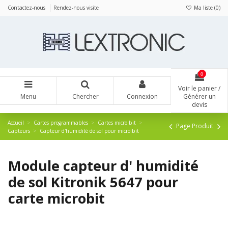
Panneau de gestion des cookies
Contactez-nous
Rendez-nous visite
Ma liste (
0
)
0
Voir le panier /
Menu
Chercher
Connexion
Générer un
devis
Accueil
Cartes programmables
Cartes micro:bit
Page Produit
Capteurs
Capteur d'humidité de sol pour micro:bit
Module capteur d' humidité
de sol Kitronik 5647 pour
carte microbit