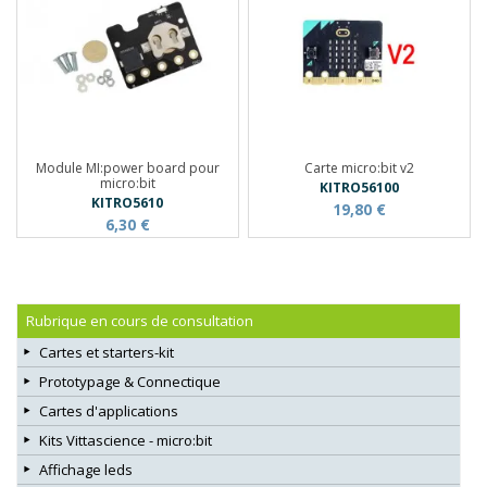
Module MI:power board pour
Carte micro:bit v2
micro:bit
KITRO56100
KITRO5610
19,80 €
6,30 €
Rubrique en cours de consultation
Cartes et starters-kit
Prototypage & Connectique
Cartes d'applications
Kits Vittascience - micro:bit
Affichage leds