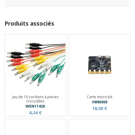
Produits associés
Jeu de 10 cordons à pinces
Carte micro:bit
crocodiles
VMM000
WEN11426
18,00 €
6,24 €