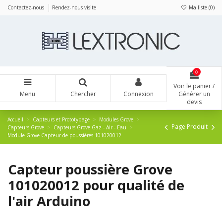
Panneau de gestion des cookies
Contactez-nous
Rendez-nous visite
Ma liste (
0
)
0
Voir le panier /
Menu
Chercher
Connexion
Générer un
devis
Accueil
Capteurs et Prototypage
Modules Grove
Page Produit
Capteurs Grove
Capteurs Grove Gaz - Air - Eau
Module Grove Capteur de poussières 101020012
Capteur poussière Grove
101020012 pour qualité de
l'air Arduino