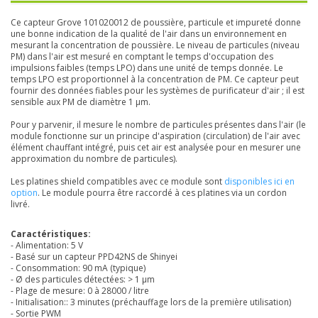
Ce capteur Grove 101020012 de poussière, particule et impureté donne
une bonne indication de la qualité de l'air dans un environnement en
mesurant la concentration de poussière. Le niveau de particules (niveau
PM) dans l'air est mesuré en comptant le temps d'occupation des
impulsions faibles (temps LPO) dans une unité de temps donnée. Le
temps LPO est proportionnel à la concentration de PM. Ce capteur peut
fournir des données fiables pour les systèmes de purificateur d'air ; il est
sensible aux PM de diamètre 1 μm.
Pour y parvenir, il mesure le nombre de particules présentes dans l'air (le
module fonctionne sur un principe d'aspiration (circulation) de l'air avec
élément chauffant intégré, puis cet air est analysée pour en mesurer une
approximation du nombre de particules).
Les platines shield compatibles avec ce module sont
disponibles ici en
option
. Le module pourra être raccordé à ces platines via un cordon
livré.
Caractéristiques:
- Alimentation: 5 V
- Basé sur un capteur PPD42NS de Shinyei
- Consommation: 90 mA (typique)
- Ø des particules détectées: > 1 µm
- Plage de mesure: 0 à 28000 / litre
- Initialisation:: 3 minutes (préchauffage lors de la première utilisation)
- Sortie PWM