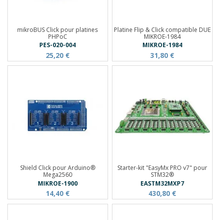
mikroBUS Click pour platines
Platine Flip & Click compatible DUE
PHPoC
MIKROE-1984
PES-020-004
MIKROE-1984
25,20 €
31,80 €
Shield Click pour Arduino®
Starter-kit "EasyMx PRO v7" pour
Mega2560
STM32®
MIKROE-1900
EASTM32MXP7
14,40 €
430,80 €