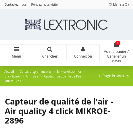
Panneau de gestion des cookies
Contactez-nous
Rendez-nous visite
Ma liste (
0
)
0
Voir le panier /
Menu
Chercher
Connexion
Générer un
devis
Accueil
Cartes programmables
Mikroelektronika
Page Produit
Click Board
Air - Gaz
Capteur de qualité de l'air -
MIKROE-2896
Capteur de qualité de l'air -
Air quality 4 click MIKROE-
2896