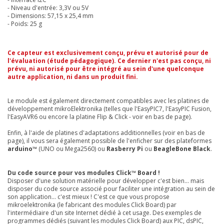
- Niveau d'entrée: 3,3V ou 5V
- Dimensions: 57,15 x 25,4 mm
- Poids: 25 g
Ce capteur est exclusivement conçu, prévu et autorisé pour de
l'évaluation (étude pédagogique). Ce dernier n'est pas conçu, ni
prévu, ni autorisé pour être intégré au sein d'une quelconque
autre application, ni dans un produit fini.
Le module est également directement compatibles avec les platines de
développement mikroElektronika (telles que l'EasyPIC7, l'EasyPIC Fusion,
l'EasyAVR6 ou encore la platine Flip & Click - voir en bas de page).
Enfin, à l'aide de platines d'adaptations additionnelles (voir en bas de
page), il vous sera également possible de l'enficher sur des plateformes
arduino™
(UNO ou Mega2560) ou
Rasberry Pi
ou
BeagleBone Black
.
Du code source pour vos modules Click™ Board !
Disposer d'une solution matérielle pour développer c'est bien... mais
disposer du code source associé pour faciliter une intégration au sein de
son application... c'est mieux ! C'est ce que vous propose
mikroelektronika (le fabricant des modules Click Board) par
l'intermédiaire d'un site Internet dédié à cet usage. Des exemples de
programmes dédiés (suivant les modules Click Board) aux PIC, dsPIC,