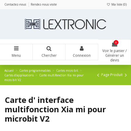
Panneau de gestion des cookies
Contactez-nous
Rendez-nous visite
Ma liste (
0
)
0
Voir le panier /
Menu
Chercher
Connexion
Générer un
devis
Accueil
Cartes programmables
Cartes micro:bit
Page Produit
Cartes d'applications
Carte multifonction Xia mi pour
micro:bit V2
Carte d' interface
multifonction Xia mi pour
microbit V2