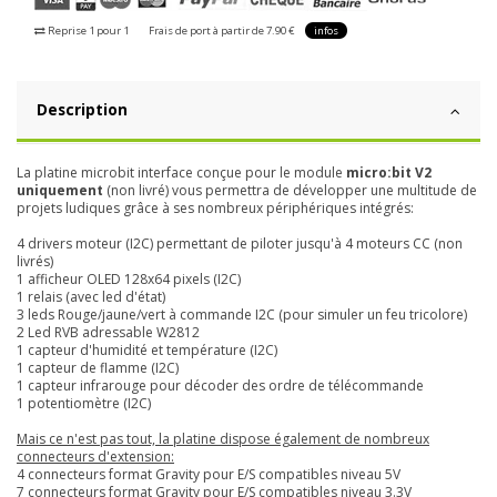
Reprise 1 pour 1
Frais de port à partir de 7.90 €
infos
Description
La platine microbit interface conçue pour le module
micro:bit V2
uniquement
(non livré) vous permettra de développer une multitude de
projets ludiques grâce à ses nombreux périphériques intégrés:
4 drivers moteur (I2C) permettant de piloter jusqu'à 4 moteurs CC (non
livrés)
1 afficheur OLED 128x64 pixels (I2C)
1 relais (avec led d'état)
3 leds Rouge/jaune/vert à commande I2C (pour simuler un feu tricolore)
2 Led RVB adressable W2812
1 capteur d'humidité et température (I2C)
1 capteur de flamme (I2C)
1 capteur infrarouge pour décoder des ordre de télécommande
1 potentiomètre (I2C)
Mais ce n'est pas tout, la platine dispose également de nombreux
connecteurs d'extension:
4 connecteurs format Gravity pour E/S compatibles niveau 5V
7 connecteurs format Gravity pour E/S compatibles niveau 3.3V