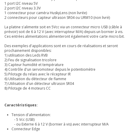
1 port I2C niveau 5V
2 port I2C niveau 3.3V
1 connecteur pour caméra HuskyLens (non livrée)
2 connecteurs pour capteur ultrason SR04 ou URM10 (non livré)
La platine s'alimente soit en 5Vcc via un connecteur micro USB (câble à
prévoir) soit de 6 à 12 V (avec interrupteur M/A) depuis un bornier à vis.
Ces entrées alimentations alimenteront également votre carte micro:bit.
Des exemples d'applications sont en cours de réalisations et seront
prochainement disponibles:
1) utilisation des Leds RVB
2) Feu de signalisation tricolore
3) Capteur humidité et température
4) Contrôle d'un servomoteur depuis le potentiomètre
5) Pilotage du relais avec le récepteur IR
6) Utilisation du détecteur de flamme
7) Utilisation d'un détecteur ultrason SR04
8) Pilotage de 4 moteurs CC
Caractéristiques:
Tension d'alimentation:
- 5 Vcc (USB)
- ou Externe 6 à 12 V (bornier à vis) avec interrupteur M/A
Connecteur Edge