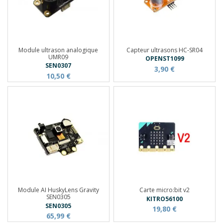
Module ultrason analogique
Capteur ultrasons HC-SR04
UMR09
OPENST1099
SEN0307
3,90 €
10,50 €
Module AI HuskyLens Gravity
Carte micro:bit v2
SEN0305
KITRO56100
SEN0305
19,80 €
65,99 €