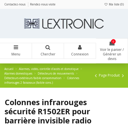
Panneau de gestion des cookies
Contactez-nous
Rendez-nous visite
Ma liste (
0
)
0
Voir le panier /
Menu
Chercher
Connexion
Générer un
devis
Accueil
Alarmes, vidéo, contrôle d'accès et domotique
Alarmes domestiques
Détecteurs de mouvements
Page Produit
Détecteurs extérieurs faible consommation
Colonnes
infrarouges 2 faisceaux (faible cons.)
Colonnes infrarouges
sécurité R1502ER pour
barrière invisible radio