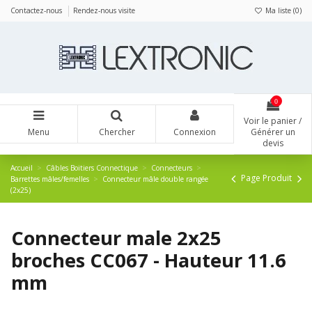
Panneau de gestion des cookies
Contactez-nous
Rendez-nous visite
Ma liste (
0
)
0
Voir le panier /
Menu
Chercher
Connexion
Générer un
devis
Accueil
Câbles Boitiers Connectique
Connecteurs
Page Produit
Barrettes mâles/femelles
Connecteur mâle double rangée
(2x25)
Connecteur male 2x25
broches CC067 - Hauteur 11.6
mm