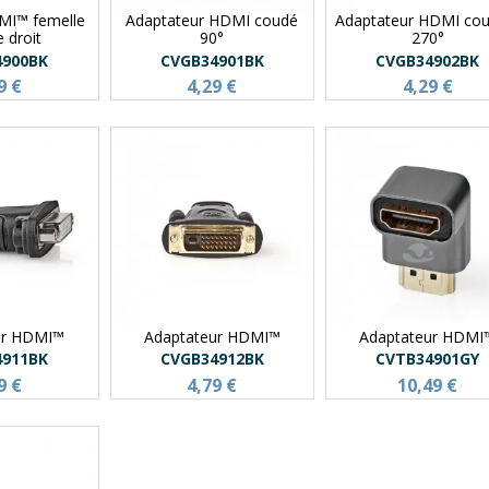
MI™ femelle
Adaptateur HDMI coudé
Adaptateur HDMI cou
 droit
90°
270°
4900BK
CVGB34901BK
CVGB34902BK
9 €
4,29 €
4,29 €
ur HDMI™
Adaptateur HDMI™
Adaptateur HDMI
4911BK
CVGB34912BK
CVTB34901GY
9 €
4,79 €
10,49 €