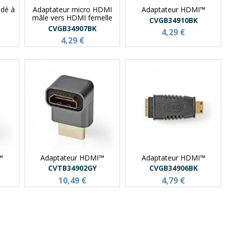
dé à
Adaptateur micro HDMI
Adaptateur HDMI™
mâle vers HDMI femelle
CVGB34910BK
CVGB34907BK
4,29 €
4,29 €
™
Adaptateur HDMI™
Adaptateur HDMI™
CVTB34902GY
CVGB34906BK
10,49 €
4,79 €