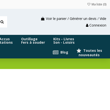
Ma liste (
0
)
Voir le panier / Générer un devis
/
Vide
Connexion
 Accus
Outillage
Kits - Livres
tations
Fers à souder
Son - Loisirs
Toutes les
Blog
nouveautés