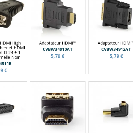
 HDMI High
Adaptateur HDMI™
Adaptateur HDMI
thernet HDMI
CVBW34910AT
CVBW34912AT
VI-D 24 + 1
5,79 €
5,79 €
melle Noir
4911B
29 €