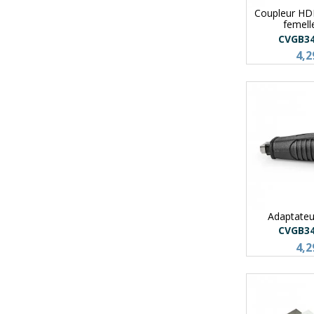
Coupleur HD
femelle
CVGB3
4,2
Adaptate
CVGB3
4,2