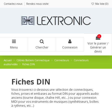
Panneau de gestion des cookies
Contactez-nous
Rendez-nous visite
Ma liste (
0
)
0
Voir le panier /
Menu
Chercher
Connexion
Générer un
devis
Accueil
Câbles Boitiers Connectique
Connecteurs
Connecteurs
audio/vidéo
Fiches DIN
Fiches DIN
Vous trouverez ci-dessous une sélection de connectiques,
fiches, prises et embases au format DIN pour appareils audio
anciens (tourne disque, chaîne Hifi, etc...) ou pour connexion
MIDI pour vos instruments de musiques (synthétiseurs, boîtes
à rythmes, etc...)