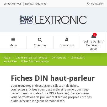
Panneau de gestion des cookies
Contactez-nous
Rendez-nous visite
Ma liste (
0
)
0
Voir le panier /
Menu
Chercher
Connexion
Générer un
devis
Accueil
Câbles Boitiers Connectique
Connecteurs
Connecteurs
audio/vidéo
Fiches DIN haut-parleur
Fiches DIN haut-parleur
Vous trouverez ci-dessous une sélection de fiches,
connecteurs, prises et embase mâle et femelle pour haut-
parleur (aussi appelés fiche DIN 2 broches). Ces dernières
vous permettrons de pouvoir réaliser vos propres cordons
audio avec une longueur personnalisée.