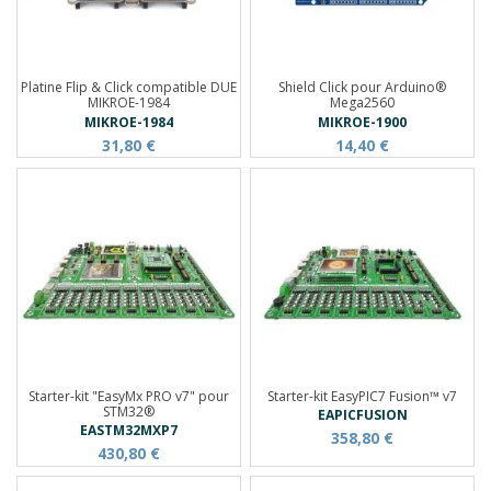
Platine Flip & Click compatible DUE
Shield Click pour Arduino®
MIKROE-1984
Mega2560
MIKROE-1984
MIKROE-1900
31,80 €
14,40 €
Starter-kit "EasyMx PRO v7" pour
Starter-kit EasyPIC7 Fusion™ v7
STM32®
EAPICFUSION
EASTM32MXP7
358,80 €
430,80 €