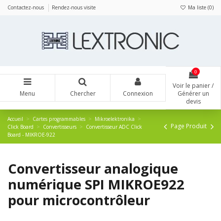
Panneau de gestion des cookies
Contactez-nous
Rendez-nous visite
Ma liste (
0
)
0
Voir le panier /
Menu
Chercher
Connexion
Générer un
devis
Accueil
Cartes programmables
Mikroelektronika
Page Produit
Click Board
Convertisseurs
Convertisseur ADC Click
Board - MIKROE-922
Convertisseur analogique
numérique SPI MIKROE922
pour microcontrôleur