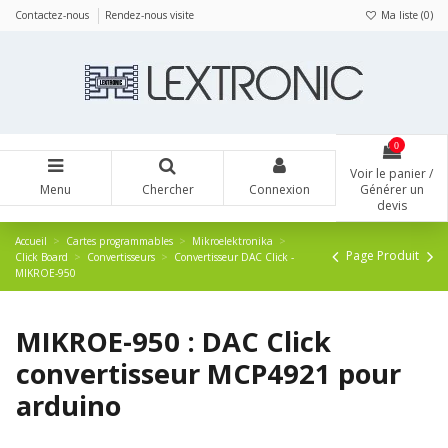
Panneau de gestion des cookies
Contactez-nous
Rendez-nous visite
Ma liste (
0
)
0
Voir le panier /
Menu
Chercher
Connexion
Générer un
devis
Accueil
Cartes programmables
Mikroelektronika
Page Produit
Click Board
Convertisseurs
Convertisseur DAC Click -
MIKROE-950
MIKROE-950 : DAC Click
convertisseur MCP4921 pour
arduino