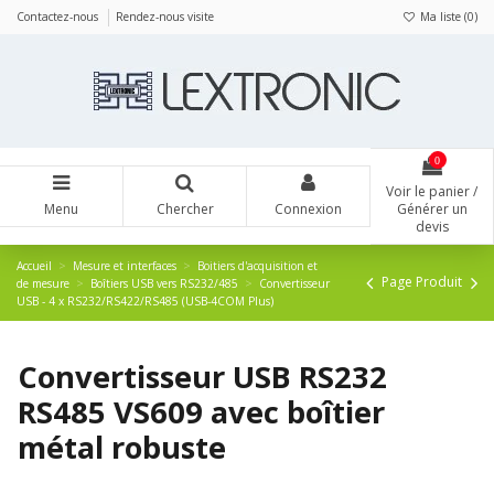
Panneau de gestion des cookies
Contactez-nous
Rendez-nous visite
Ma liste (
0
)
0
Voir le panier /
Menu
Chercher
Connexion
Générer un
devis
Accueil
Mesure et interfaces
Boitiers d'acquisition et
Page Produit
de mesure
Boîtiers USB vers RS232/485
Convertisseur
USB - 4 x RS232/RS422/RS485 (USB-4COM Plus)
Convertisseur USB RS232
RS485 VS609 avec boîtier
métal robuste