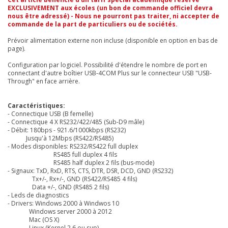
EXCLUSIVEMENT aux écoles (un bon de commande officiel devra
nous être adressé) - Nous ne pourront pas traiter, ni accepter de
commande de la part de particuliers ou de sociétés.
Prévoir alimentation externe non incluse (disponible en option en bas de
page).
Configuration par logiciel. Possibilité d'étendre le nombre de port en
connectant d'autre boîtier USB-4COM Plus sur le connecteur USB "USB-
Through" en face arrière.
Caractéristiques:
- Connectique USB (B femelle)
- Connectique 4 X RS232/422/485 (Sub-D9 mâle)
- Débit: 180bps - 921.6/1000kbps (RS232)
Jusqu'à 12Mbps (RS422/RS485)
- Modes disponibles: RS232/RS422 full duplex
RS485 full duplex 4 fils
RS485 half duplex 2 fils (bus-mode)
- Signaux: TxD, RxD, RTS, CTS, DTR, DSR, DCD, GND (RS232)
Tx+/-, Rx+/-, GND (RS422/RS485 4 fils)
Data +/-, GND (RS485 2 fils)
- Leds de diagnostics
- Drivers: Windows 2000 à Windwos 10
Windows server 2000 à 2012
Mac (OS X)
Linux (Kernel 2.6 ou sup)