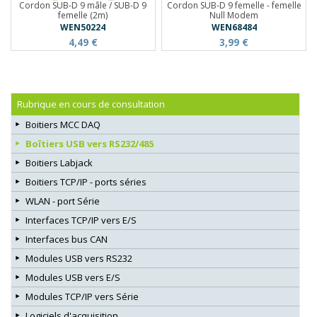
Cordon SUB-D 9 mâle / SUB-D 9
Cordon SUB-D 9 femelle - femelle
femelle (2m)
Null Modem
WEN50224
WEN68484
4,49 €
3,99 €
Rubrique en cours de consultation
Boitiers MCC DAQ
Boîtiers USB vers RS232/485
Boitiers Labjack
Boitiers TCP/IP - ports séries
WLAN - port Série
Interfaces TCP/IP vers E/S
Interfaces bus CAN
Modules USB vers RS232
Modules USB vers E/S
Modules TCP/IP vers Série
Logiciels d'acquisition