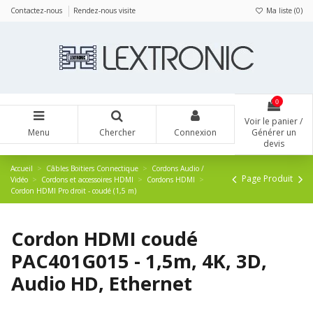
Panneau de gestion des cookies
Contactez-nous
Rendez-nous visite
Ma liste (
0
)
0
Voir le panier /
Menu
Chercher
Connexion
Générer un
devis
Accueil
Câbles Boitiers Connectique
Cordons Audio /
Page Produit
Vidéo
Cordons et accessoires HDMI
Cordons HDMI
Cordon HDMI Pro droit - coudé (1,5 m)
Cordon HDMI coudé
PAC401G015 - 1,5m, 4K, 3D,
Audio HD, Ethernet