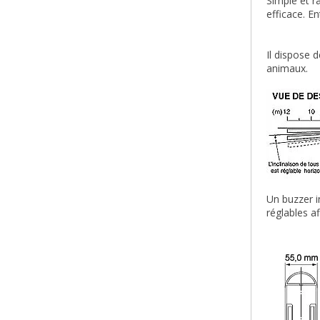
Simple et r
efficace. En
Il dispose 
animaux.
Un buzzer i
réglables af