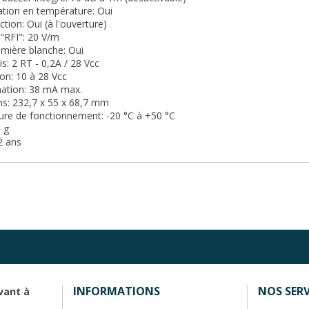
tion en température: Oui
tion: Oui (à l'ouverture)
"RFI": 20 V/m
lumière blanche: Oui
ais: 2 RT - 0,2A / 28 Vcc
ion: 10 à 28 Vcc
tion: 38 mA max.
ns: 232,7 x 55 x 68,7 mm
ure de fonctionnement: -20 °C à +50 °C
0 g
2 ans
INFORMATIONS
NOS SERV
vant à