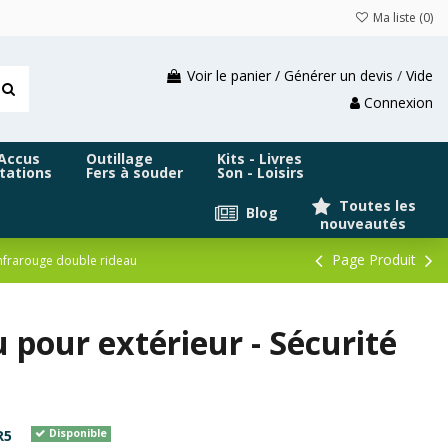
Ma liste (
0
)
Voir le panier / Générer un devis
/
Vide
Connexion
 Accus
Outillage
Kits - Livres
tations
Fers à souder
Son - Loisirs
Toutes les
Blog
nouveautés
Page Produit
nfrarouge double rideau
 pour extérieur - Sécurité
R5
Disponible