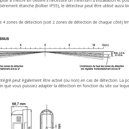
apide à mettre en oeuvre il nécessite un minimum d'installation et pour
tièrement étanche (boîtier IP55), le détecteur peut être utilisé aussi b
de 4 zones de détection (soit 2 zones de détection de chaque côté) li
ntégré peut également être activé (ou non) en cas de détection. La por
in que vous puissiez adapter la détection en fonction du site sur lequel 