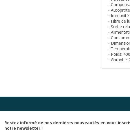
- Compensa
- Autoprotec
- Immunité 
- Filtre de 
- Sortie rel
- Alimentat
- Consomma
- Dimensio
- Températ
- Poids: 40
- Garantie: 
Restez informé de nos dernières nouveautés en vous inscri
notre newsletter !