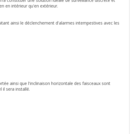
ra constituer une solution idéale de surveillance discrète et
ien en intérieur qu'en extérieur.
mitant ainsi le déclenchement d'alarmes intempestives avec les
tée ainsi que l'inclinaison horizontale des faisceaux sont
il sera installé.