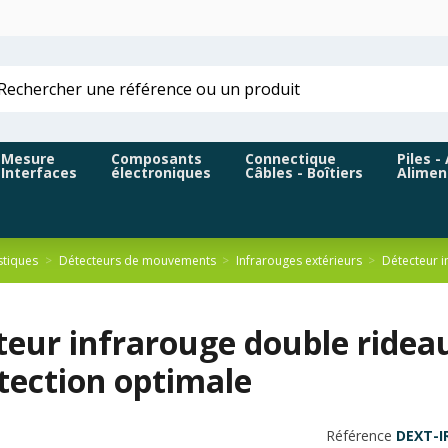
Mesure
Composants
Connectique
Piles -
Interfaces
électroniques
Câbles - Boîtiers
Alimen
tiques
Détecteurs de mouvements
Infrarouges extérieurs
Détecteur i
eur infrarouge double rideau
tection optimale
Référence
DEXT-I