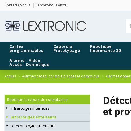
Panneau de gestion des cookies
Contactez-nous
Rendez-nous visite
Cartes
Capteurs
Robotique
programmables
Prototypage
Imprimante 3D
Alarme - Vidéo
Accès - Domotique
Accueil
Alarmes, vidéo, contrôle d'accès et domotique
Alarmes domes
Détect
Rubrique en cours de consultation
et pro
Infrarouges intérieurs
Infrarouges extérieurs
Bi technologies intérieurs