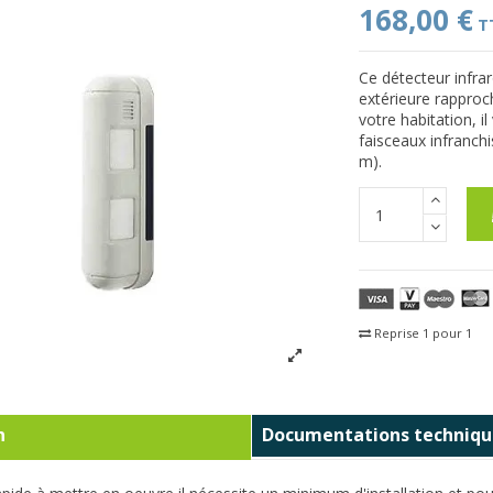
168,00 €
T
Ce détecteur infrar
extérieure rapproc
votre habitation, i
faisceaux infranchi
m).
Reprise 1 pour 1
Fra
n
Documentations techniqu