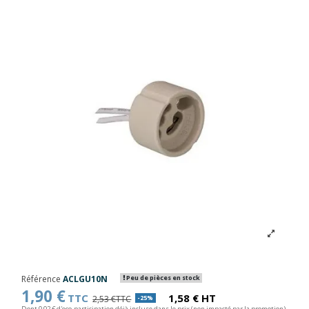
Référence
ACLGU10N
Peu de pièces en stock
1,90 €
TTC
1,58 € HT
2,53 €TTC
-25%
Dont 0,02 € d'eco-participation déjà incluse dans le prix (non impacté par la promotion)