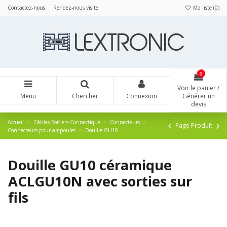
Panneau de gestion des cookies
Contactez-nous
Rendez-nous visite
Ma liste (
0
)
0
Voir le panier /
Menu
Chercher
Connexion
Générer un
devis
Accueil
Câbles Boitiers Connectique
Connecteurs
Page Produit
Connecteurs pour ampoules
Douille GU10
Douille GU10 céramique
ACLGU10N avec sorties sur
fils