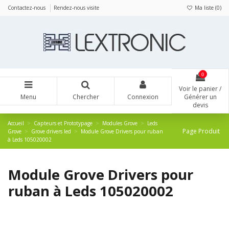
Panneau de gestion des cookies
Contactez-nous
Rendez-nous visite
Ma liste (
0
)
0
Voir le panier /
Menu
Chercher
Connexion
Générer un
devis
Accueil
Capteurs et Prototypage
Modules Grove
Leds
Page Produit
Grove
Grove drivers led
Module Grove Drivers pour ruban
à Leds 105020002
Module Grove Drivers pour
ruban à Leds 105020002