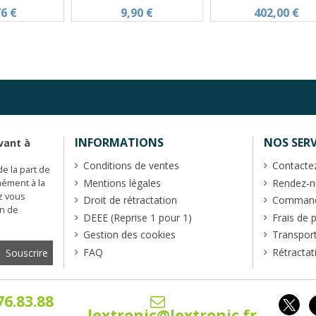
76 €
9,90 €
402,00 €
INFORMATIONS
NOS SERV
vant à
Conditions de ventes
Contacte
de la part de
Mentions légales
Rendez-no
mément à la
z vous
Droit de rétractation
Commande
en de
DEEE (Reprise 1 pour 1)
Frais de 
Gestion des cookies
Transpor
FAQ
Rétractat
76.83.88
lextronic@lextronic.fr