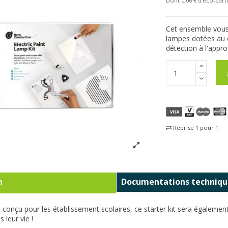
Dont 0,06 € d'eco-parti
Cet ensemble vous 
lampes dotées au c
détection à l'appro
Reprise 1 pour 1
Fra
n
Documentations techniqu
t conçu pour les établissement scolaires, ce starter kit sera égalemen
 leur vie !