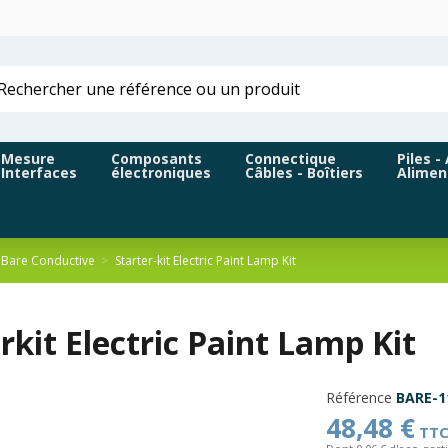
Mesure
Composants
Connectique
Piles -
Interfaces
électroniques
Câbles - Boîtiers
Alimen
 Bare Conductive
Starter-kit Electric Paint Lamp Kit
rkit Electric Paint Lamp Kit
Référence
BARE-1
48,48 €
TT