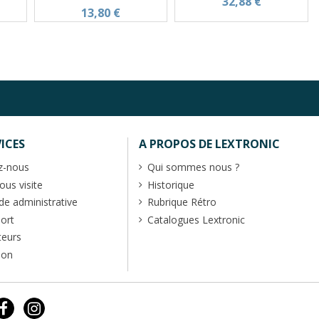
32,88 €
13,80 €
ICES
A PROPOS DE LEXTRONIC
z-nous
Qui sommes nous ?
us visite
Historique
 administrative
Rubrique Rétro
port
Catalogues Lextronic
teurs
ion