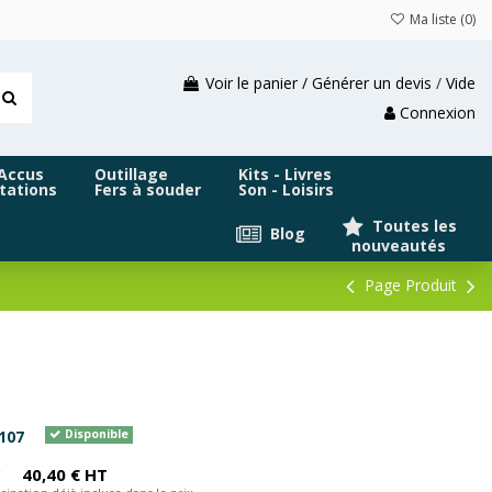
Ma liste (
0
)
Voir le panier / Générer un devis
/
Vide
Connexion
 Accus
Outillage
Kits - Livres
tations
Fers à souder
Son - Loisirs
Toutes les
Blog
nouveautés
Page Produit
107
Disponible
C
40,40 € HT