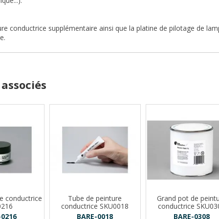
que...).
ure conductrice supplémentaire ainsi que la platine de pilotage de la
e.
 associés
re conductrice
Tube de peinture
Grand pot de peint
0216
conductrice SKU0018
conductrice SKU03
-0216
BARE-0018
BARE-0308