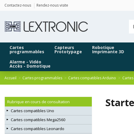
Panneau de gestion des cookies
Contactez-nous
Rendez-nous visite
Cartes
Capteurs
Robotique
programmables
Prototypage
Imprimante 3D
Alarme - Vidéo
Accès - Domotique
Accueil
Cartes programmables
Cartes compatibles Arduino
Cartes
Starte
Rubrique en cours de consultation
Cartes compatibles Uno
Cartes compatibles Mega2560
Cartes compatibles Leonardo