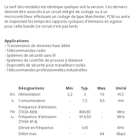
Le tarif des modules est identique quelque-soit la version. Ces derniers
devront être associés à un circuit intégré de codage ou à un
microcontrôleur effectuant un codage de type Manchester, PCM ou autre
et respectant les temps les rapports cycliques d'émission en vigueur
pour cette bande (ce circuit n'est pas livré).
Applications
-
Transmission de données haut débit
- Télécommandes radio
- Systèmes de sécurité sans fil
- Systèmes de contrôle de process à distance
- Dispositifs de sécurité pour travailleurs isolés
- Télécommandes professionnelles industrielles
Désignations
Min.
Typ.
Max.
Unité
V
Alimentation
2,2
3
16
VCC
CC
I
Consommation
-
7,5
9,5
mA
S
Fréquence d'émission
F
(TX3A-869)
-
869,85
-
MHz
W
Fréquence d'émission
-
914,50
-
MHz
F
W
(TX3A-914)
Dérive en fréquence
-
±30
-
KHz
Débit max.
-
-
64
Kbps