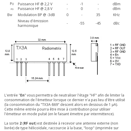
P
Puissance HF @ 2,2 V
-
-1
-
dBm
O
Puissance HF @ 2,8 V
-
0
-
dBm
P
O
B
Modulation BP @ -3dB
0
-
35
KHz
W
Niveau d'émission
-
-55
-45
dBc
harmonique
L'entrée "
En
" vous permettra de neutraliser l'étage "HF" afin de limiter la
consommation de l'émetteur lorsque ce dernier n'a pas lieu d'être utilisé
(la consommation du "TX3A-869" descent alors en dessous de 1 µA).
Cette même entrée pourra être mise à contribution pour utiliser
l'émetteur en mode pulsé (en le faisant émettre par intermittence).
La sortie
2
(
RF out
) est destinée à recevoir une antenne externe (non
livrée) de type hélicoïdale, raccourcie à la base, "loop" (imprimée sur