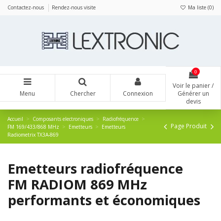
Panneau de gestion des cookies
Contactez-nous
Rendez-nous visite
Ma liste (
0
)
0
Voir le panier /
Menu
Chercher
Connexion
Générer un
devis
Accueil
Composants electroniques
Radiofréquence
Page Produit
FM 169/433/868 MHz
Emetteurs
Emetteurs
Radiometrix TX3A-869
Emetteurs radiofréquence
FM RADIOM 869 MHz
performants et économiques