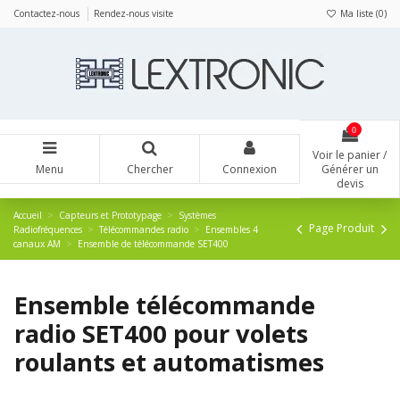
Panneau de gestion des cookies
Contactez-nous
Rendez-nous visite
Ma liste (
0
)
0
Voir le panier /
Menu
Chercher
Connexion
Générer un
devis
Accueil
Capteurs et Prototypage
Systèmes
Page Produit
Radiofréquences
Télécommandes radio
Ensembles 4
canaux AM
Ensemble de télécommande SET400
Ensemble télécommande
radio SET400 pour volets
roulants et automatismes