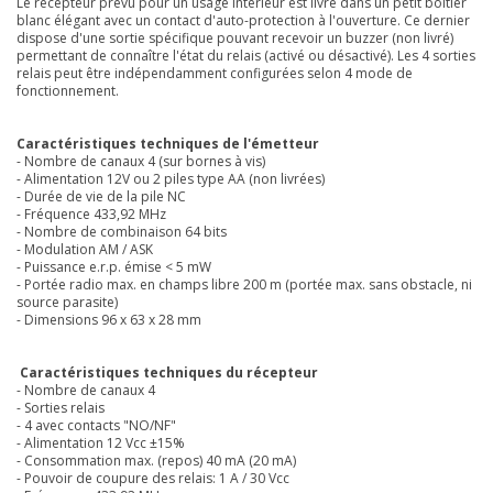
Le récepteur prévu pour un usage intérieur est livré dans un petit boîtier
blanc élégant avec un contact d'auto-protection à l'ouverture. Ce dernier
dispose d'une sortie spécifique pouvant recevoir un buzzer (non livré)
permettant de connaître l'état du relais (activé ou désactivé). Les 4 sorties
relais peut être indépendamment configurées selon 4 mode de
fonctionnement.
Caractéristiques techniques de l'émetteur
- Nombre de canaux 4 (sur bornes à vis)
- Alimentation 12V ou 2 piles type AA (non livrées)
- Durée de vie de la pile NC
- Fréquence 433,92 MHz
- Nombre de combinaison 64 bits
- Modulation AM / ASK
- Puissance e.r.p. émise < 5 mW
- Portée radio max. en champs libre 200 m (portée max. sans obstacle, ni
source parasite)
- Dimensions 96 x 63 x 28 mm
Caractéristiques techniques du récepteur
- Nombre de canaux 4
- Sorties relais
- 4 avec contacts "NO/NF"
- Alimentation 12 Vcc ±15%
- Consommation max. (repos) 40 mA (20 mA)
- Pouvoir de coupure des relais: 1 A / 30 Vcc