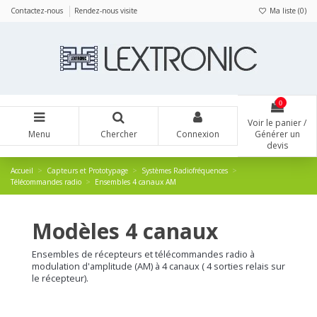
Panneau de gestion des cookies
Contactez-nous
Rendez-nous visite
Ma liste (
0
)
0
Voir le panier /
Menu
Chercher
Connexion
Générer un
devis
Accueil
Capteurs et Prototypage
Systèmes Radiofréquences
Télécommandes radio
Ensembles 4 canaux AM
Modèles 4 canaux
Ensembles de récepteurs et télécommandes radio à
modulation d'amplitude (AM)
à 4 canaux ( 4 sorties relais sur
le récepteur).