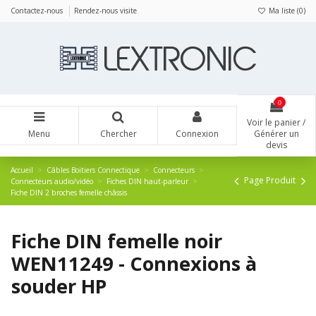
Panneau de gestion des cookies
Contactez-nous
Rendez-nous visite
Ma liste (
0
)
0
Voir le panier /
Menu
Chercher
Connexion
Générer un
devis
Accueil
Câbles Boitiers Connectique
Connecteurs
Page Produit
Connecteurs audio/vidéo
Fiches DIN haut-parleur
Fiche DIN 2 broches femelle châssis
Fiche DIN femelle noir
WEN11249 - Connexions à
souder HP