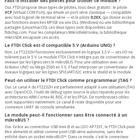
Faut-il installer des pilotes pour utiliser ce module ?
Oui. FTDI propose deux types de pilotes, tous deux gratuits : le pilote
VCP
(Virtual COM Port), qui émule un port série classique — compatible
avec tout logiciel de terminal série — et le pilote
D2XX
, qui donne accès
aux fonctions avancées MPSSE via une DLL (Windows) ou une bibliothèque
partagée (Linux/macOS). Les deux types sont disponibles sur
ftdichip.com. Pour les compilateurs MikroElektronika, la bibliothèque
mikroSDK encapsule ces accès.
Le FTDI Click est-il compatible 5 V (Arduino UNO) ?
Non. Le FT2232H fonctionne exclusivement en logique 3,3 V — ses I/O ne
tolèrent pas le 5 V. Le module FTDI Click n'intègre pas de convertisseur de
niveaux sur les lignes vers le mikroBUS. Pour une utilisation avec un
Arduino UNO ou Mega 2560 en 5 V, il faut interposer un convertisseur de
niveaux logiques sur les lignes SPI/UART/I2C entre le shield et le module.
Peut-on utiliser le FTDI Click comme programmeur JTAG ?
Oui. Le canal A du FT2232H est parfaitement adapté à une utilisation JTAG
avec OpenOCD, l'outil de debug open source le plus répandu pour les
architectures ARM Cortex-M, RISC-V et les FPGA. De nombreuses cibles
sont supportées nativement. Le canal B reste disponible pour une
connexion UART de console simultanée.
Le module peut-il fonctionner sans être connecté à un
mikroBUS ?
Oui. Grâce au connecteur USB mini-B et au LDO AP7331, le FTDI Click peut
être alimenté et utilisé comme pont USB-série autonome, sans être
enfiché dans un socket mikroBUS™. Dans ce mode, c'est le connecteur