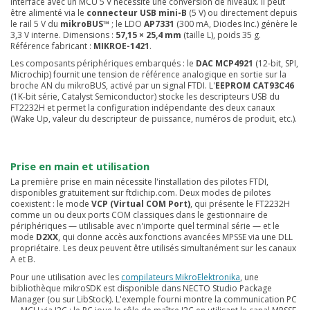
interface avec un MCU 5 V nécessite une conversion de niveaux. Il peut
être alimenté via le
connecteur USB mini-B
(5 V) ou directement depuis
le rail 5 V du
mikroBUS™
; le LDO
AP7331
(300 mA, Diodes Inc.) génère le
3,3 V interne. Dimensions :
57,15 × 25,4 mm
(taille L), poids 35 g.
Référence fabricant :
MIKROE-1421
.
Les composants périphériques embarqués : le
DAC MCP4921
(12-bit, SPI,
Microchip) fournit une tension de référence analogique en sortie sur la
broche AN du mikroBUS, activé par un signal FTDI. L'
EEPROM CAT93C46
(1K-bit série, Catalyst Semiconductor) stocke les descripteurs USB du
FT2232H et permet la configuration indépendante des deux canaux
(Wake Up, valeur du descripteur de puissance, numéros de produit, etc.).
Prise en main et utilisation
La première prise en main nécessite l'installation des pilotes FTDI,
disponibles gratuitement sur ftdichip.com. Deux modes de pilotes
coexistent : le mode
VCP (Virtual COM Port)
, qui présente le FT2232H
comme un ou deux ports COM classiques dans le gestionnaire de
périphériques — utilisable avec n'importe quel terminal série — et le
mode
D2XX
, qui donne accès aux fonctions avancées MPSSE via une DLL
propriétaire. Les deux peuvent être utilisés simultanément sur les canaux
A et B.
Pour une utilisation avec les
compilateurs MikroElektronika
, une
bibliothèque mikroSDK est disponible dans NECTO Studio Package
Manager (ou sur LibStock). L'exemple fourni montre la communication PC