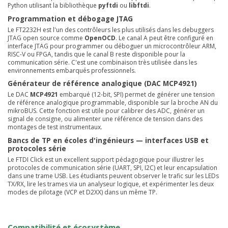
Python utilisant la bibliothèque
pyftdi
ou
libftdi
.
Programmation et débogage JTAG
Le FT2232H est l'un des contrôleurs les plus utilisés dans les debuggers
JTAG open source comme
OpenOCD
. Le canal A peut être configuré en
interface JTAG pour programmer ou déboguer un microcontrôleur ARM,
RISC-V ou FPGA, tandis que le canal B reste disponible pour la
communication série. C'est une combinaison très utilisée dans les
environnements embarqués professionnels.
Générateur de référence analogique (DAC MCP4921)
Le DAC
MCP4921
embarqué (12-bit, SPI) permet de générer une tension
de référence analogique programmable, disponible sur la broche AN du
mikroBUS. Cette fonction est utile pour calibrer des ADC, générer un
signal de consigne, ou alimenter une référence de tension dans des
montages de test instrumentaux.
Bancs de TP en écoles d'ingénieurs — interfaces USB et
protocoles série
Le FTDI Click est un excellent support pédagogique pour illustrer les
protocoles de communication série (UART, SPI, I2C) et leur encapsulation
dans une trame USB. Les étudiants peuvent observer le trafic sur les LEDs
TX/RX, lire les trames via un analyseur logique, et expérimenter les deux
modes de pilotage (VCP et D2XX) dans un même TP.
Compatibilité et écosystème