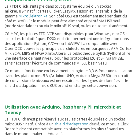
Le
FTDI Click
s'intègre dans tout système équipé d'un socket
mikroBUS™
natif : cartes Clicker, EasyMx, Fusion et l'ensemble de la
gamme
MikroElektronika
. Son côté USB est totalement indépendant du
côté mikroBUS : le module peut être alimenté et piloté via USB seul
(mode standalone) ou via le mikroBUS seul, ou les deux simultanément.
Côté PC, les pilotes FTDI VCP sont disponibles pour Windows, macOS et
Linux. Les bibliothèques D2XX et libftdi permettent une intégration dans
des applications Python, C/C++ ou LabVIEW. La compatibilité avec
OpenOCD couvre les principales architectures embarquées : ARM Cortex-
M, RISC-V, MIPS et FPGA Xilinx/Altera. La bibliothèque pyftdi (Python) offre
une interface de haut niveau pour les protocoles I2C et SPI via MPSSE,
sans nécessiter l'écriture de commandes MPSSE bas niveau.
Ce module fonctionne exclusivement en logique 3,3 V. Pour une utilisation
avec des plateformes 5 V (Arduino UNO, Arduino Mega 2560), un circuit
de conversion de niveaux est nécessaire sur les lignes de données — le
shield d'adaptation mikroBUS prend en charge cette conversion.
Utilisation avec Arduino, Raspberry Pi, micro:bit et
Teensy
Le FTDI Click n'est pas réservé aux seules cartes équipées d'un socket
mikroBUS™ natif. Grâce à un
shield d'adaptation
dédié, ce module Click
Board™ devient compatible avec les plateformes les plus répandues
dans le monde maker et éducatif.