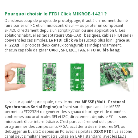
Pourquoi choisir le FTDI Click MIKROE-1421 ?
Dans beaucoup de projets de prototypage, il faut à un moment donné
faire parler un PC et un microcontrôleur — ou piloter un composant
SPI/I2C directement depuis un script Python ou une application C. Les
solutions habituelles (adaptateurs USB-UART basiques, câbles FTDI série)
couvrent les cas simples. Le
FTDI Click
va beaucoup plus loin : grâce au
FT2232H
, il propose deux canaux configurables indépendamment,
chacun capable de gérer
UART, SPI, I2C, JTAG, FIFO ou bit-bang
.
La valeur ajoutée principale, c'est le moteur
MPSSE (Multi-Protocol
Synchronous Serial Engine)
présent sur chaque canal. Le MPSSE
permet au FT2232H de générer des signaux d'horloge et de données
conformes aux protocoles SPI et I2C, directement depuis le PC — sans
microcontrôleur intermédiaire. C'est particulièrement utile pour
programmer des composants FPGA, accéder à des mémoires SPI, ou
debugger un bus I2C depuis un PC avec les pilotes
D2XX FTDI
. Le second
canal peut simultanément être utilisé en UART standard, avec les LEDs