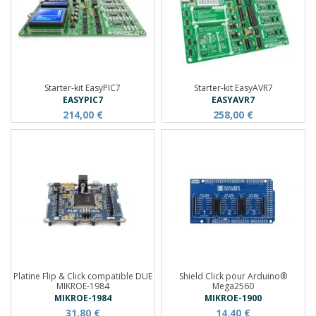
Starter-kit EasyPIC7
Starter-kit EasyAVR7
EASYPIC7
EASYAVR7
214,00 €
258,00 €
Platine Flip & Click compatible DUE
Shield Click pour Arduino®
MIKROE-1984
Mega2560
MIKROE-1984
MIKROE-1900
31,80 €
14,40 €