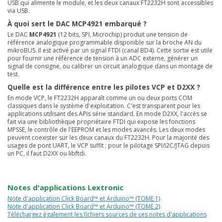
USB qui alimente le module, et les deux canaux FT2232H sont accessibles
via USB.
À quoi sert le DAC MCP4921 embarqué ?
Le DAC
MCP4921
(12 bits, SPI, Microchip) produit une tension de
référence analogique programmable disponible sur la broche AN du
mikroBUS. Il est activé par un signal FTDI (canal BD4). Cette sortie est utile
pour fournir une référence de tension à un ADC externe, générer un
signal de consigne, ou calibrer un circuit analogique dans un montage de
test.
Quelle est la différence entre les pilotes VCP et D2XX ?
En mode VCP, le FT2232H apparaît comme un ou deux ports COM
classiques dans le système d'exploitation. C'est transparent pour les
applications utilisant des APIs série standard. En mode D2XX, l'accès se
fait via une bibliothèque propriétaire FTDI qui expose les fonctions
MPSSE, le contrôle de l'EEPROM et les modes avancés. Les deux modes
peuvent coexister sur les deux canaux du FT2232H. Pour la majorité des
usages de pont UART, le VCP suffit ; pour le pilotage SPI/I2C/JTAG depuis
un PC, il faut D2XX ou libftdi.
Notes d'applications Lextronic
Note d'application Click Board™ et Arduino™ (TOME 1)
Note d'application Click Board™ et Arduino™ (TOME 2)
Téléchargez également les fichiers sources de ces notes d'applications