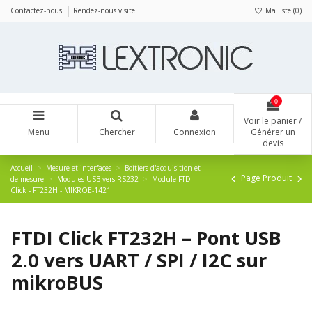
Panneau de gestion des cookies
Contactez-nous
Rendez-nous visite
Ma liste (
0
)
0
Voir le panier /
Menu
Chercher
Connexion
Générer un
devis
Accueil
Mesure et interfaces
Boitiers d'acquisition et
Page Produit
de mesure
Modules USB vers RS232
Module FTDI
Click - FT232H - MIKROE-1421
FTDI Click FT232H – Pont USB
2.0 vers UART / SPI / I2C sur
mikroBUS