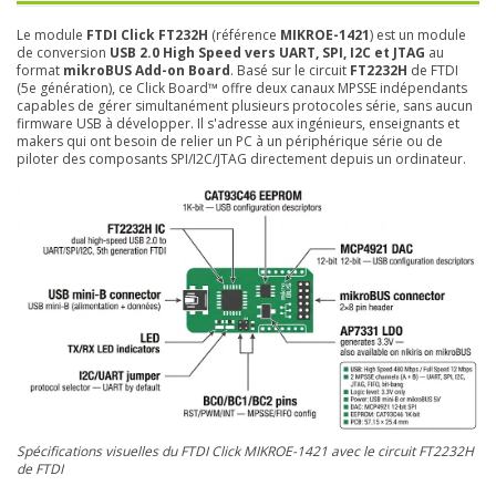
Le module
FTDI Click FT232H
(référence
MIKROE-1421
) est un module
de conversion
USB 2.0 High Speed vers UART, SPI, I2C et JTAG
au
format
mikroBUS Add-on Board
. Basé sur le circuit
FT2232H
de FTDI
(5e génération), ce Click Board™ offre deux canaux MPSSE indépendants
capables de gérer simultanément plusieurs protocoles série, sans aucun
firmware USB à développer. Il s'adresse aux ingénieurs, enseignants et
makers qui ont besoin de relier un PC à un périphérique série ou de
piloter des composants SPI/I2C/JTAG directement depuis un ordinateur.
Spécifications visuelles du FTDI Click MIKROE-1421 avec le circuit FT2232H
de FTDI