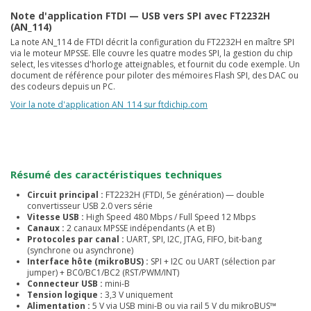
Note d'application FTDI — USB vers SPI avec FT2232H
(AN_114)
La note AN_114 de FTDI décrit la configuration du FT2232H en maître SPI
via le moteur MPSSE. Elle couvre les quatre modes SPI, la gestion du chip
select, les vitesses d'horloge atteignables, et fournit du code exemple. Un
document de référence pour piloter des mémoires Flash SPI, des DAC ou
des codeurs depuis un PC.
Voir la note d'application AN_114 sur ftdichip.com
Résumé des caractéristiques techniques
Circuit principal :
FT2232H (FTDI, 5e génération) — double
convertisseur USB 2.0 vers série
Vitesse USB :
High Speed 480 Mbps / Full Speed 12 Mbps
Canaux :
2 canaux MPSSE indépendants (A et B)
Protocoles par canal :
UART, SPI, I2C, JTAG, FIFO, bit-bang
(synchrone ou asynchrone)
Interface hôte (mikroBUS) :
SPI + I2C ou UART (sélection par
jumper) + BC0/BC1/BC2 (RST/PWM/INT)
Connecteur USB :
mini-B
Tension logique :
3,3 V uniquement
Alimentation :
5 V via USB mini-B ou via rail 5 V du mikroBUS™