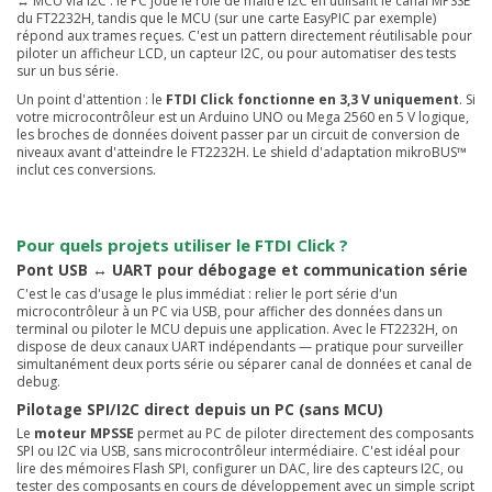
↔ MCU via I2C : le PC joue le rôle de maître I2C en utilisant le canal MPSSE
du FT2232H, tandis que le MCU (sur une carte EasyPIC par exemple)
répond aux trames reçues. C'est un pattern directement réutilisable pour
piloter un afficheur LCD, un capteur I2C, ou pour automatiser des tests
sur un bus série.
Un point d'attention : le
FTDI Click fonctionne en 3,3 V uniquement
. Si
votre microcontrôleur est un Arduino UNO ou Mega 2560 en 5 V logique,
les broches de données doivent passer par un circuit de conversion de
niveaux avant d'atteindre le FT2232H. Le shield d'adaptation mikroBUS™
inclut ces conversions.
Pour quels projets utiliser le FTDI Click ?
Pont USB ↔ UART pour débogage et communication série
C'est le cas d'usage le plus immédiat : relier le port série d'un
microcontrôleur à un PC via USB, pour afficher des données dans un
terminal ou piloter le MCU depuis une application. Avec le FT2232H, on
dispose de deux canaux UART indépendants — pratique pour surveiller
simultanément deux ports série ou séparer canal de données et canal de
debug.
Pilotage SPI/I2C direct depuis un PC (sans MCU)
Le
moteur MPSSE
permet au PC de piloter directement des composants
SPI ou I2C via USB, sans microcontrôleur intermédiaire. C'est idéal pour
lire des mémoires Flash SPI, configurer un DAC, lire des capteurs I2C, ou
tester des composants en cours de développement avec un simple script