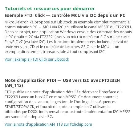
Tutoriels et ressources pour démarrer
Exemple FTDI Click — contrôle MCU via I2C depuis un PC
MikroElektronika propose sur LibStock un exemple complet montrant la
communication PC ↔ MCU via I2C en utilisant le canal MPSSE du FT2232H.
Dans ce projet, une application Windows envoie des commandes depuis
le PC (maître I2C via FT2232H) vers un microcontrôleur PIC sur une carte
EasyPIC v7 (esclave I2C). Les fonctions implémentées incluent l'envoi de
texte vers un LCD et le contrôle de broches GPIO sur le MCU — un
exemple directement transposable à tout composant I2C.
Voir l'exemple FTDI Click sur LibStock
Note d'application FTDI — USB vers I2C avec FT2232H
(AN_113)
FTDI publie une note d'application détaillée décrivant l'interface du
FT2232H avec un bus I2C en mode MPSSE. Ce document couvre la
configuration des canaux, la gestion de l'horloge, les séquences
START/STOP/ACK, et fournit du code exemple en C utilisant la
bibliothèque D2XX. Indispensable pour toute implémentation I2C MPSSE
personnalisée depuis le PC.
Voir la note d'application AN_113 sur ftdichip.com