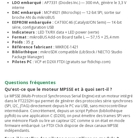
LDO embarqué :
AP7331 (Diodes Inc.) — 300 mA, génère le 3,3 V
interne
DAC embarqué :
MCP4921 (Microchip) — 12-bit SPI, sortie sur
broche AN du mikroBUS
EEPROM embarquée :
CAT93C46 (Catalyst/ON Semi) — 1K-bit
série, configuration USB
Indicateurs :
LED TX/RX data + LED power (verte)
Format :
mikroBUS Add-on Board taille L — 57,15 × 25,4 mm
Poids :
35 g
Référence fabricant :
MIKROE-1421
Bibliothèque :
mikroSDK compatible (LibStock / NECTO Studio
Package Manager)
Pilotes PC :
VCP et D2XX FTDI (gratuits sur ftdichip.com)
Questions fréquentes
Qu'est-ce que le moteur MPSSE et à quoi sert-il ?
Le MPSSE (Multi-Protocol Synchronous Serial Engine) est un moteur intégré
dans le FT2232H qui permet de générer des protocoles série synchrones
(SPI, I2C, JTAG) directement depuis le PC via USB, sans microcontrôleur
intermédiaire. Concrètement, depuis un script Python (bibliothèque
pyftdi) ou une application C (D2XX), on peut émettre des trames SPI vers
une mémoire Flash ou lire un capteur I2C comme si on était en mode
firmware embarqué. Le FTDI Click dispose de deux canaux MPSSE
indépendants.