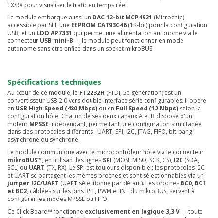
TX/RX pour visualiser le trafic en temps réel.
Le module embarque aussi un
DAC 12-bit MCP4921
(Microchip)
accessible par SPI, une
EEPROM CAT93C46
(1K-bit) pour la configuration
USB, et un
LDO AP7331
qui permet une alimentation autonome via le
connecteur
USB mini-B
— le module peut fonctionner en mode
autonome sans être enficé dans un socket mikroBUS.
Spécifications techniques
Au cœur de ce module, le
FT2232H
(FTDI, 5e génération) est un
convertisseur USB 2.0 vers double interface série configurables. Il opère
en
USB High Speed (480 Mbps)
ou en
Full Speed (12 Mbps)
selon la
configuration hôte. Chacun de ses deux canaux A et B dispose d'un
moteur
MPSSE
indépendant, permettant une configuration simultanée
dans des protocoles différents : UART, SPI, I2C, JTAG, FIFO, bit-bang
asynchrone ou synchrone.
Le module communique avec le microcontrôleur hôte via le connecteur
mikroBUS™
, en utilisant les lignes
SPI
(MOSI, MISO, SCK, CS),
I2C
(SDA,
SCL) ou
UART
(TX, RX). Le SPI est toujours disponible ; les protocoles I2C
et UART se partagent les mêmes broches et sont sélectionnables via un
jumper I2C/UART
(UART sélectionné par défaut). Les broches
BC0, BC1
et BC2
, câblées sur les pins RST, PWM et INT du mikroBUS, servent à
configurer les modes MPSSE ou FIFO.
Ce Click Board™ fonctionne
exclusivement en logique 3,3 V
— toute