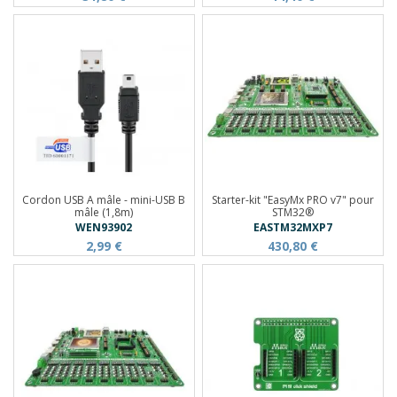
Cordon USB A mâle - mini-USB B
Starter-kit "EasyMx PRO v7" pour
mâle (1,8m)
STM32®
WEN93902
EASTM32MXP7
2,99 €
430,80 €