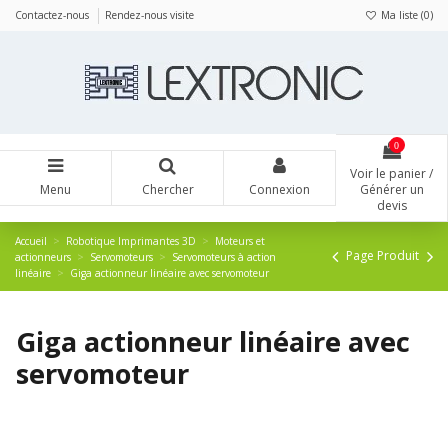
Panneau de gestion des cookies
Contactez-nous
Rendez-nous visite
Ma liste (
0
)
0
Voir le panier /
Menu
Chercher
Connexion
Générer un
devis
Accueil
Robotique Imprimantes 3D
Moteurs et
Page Produit
actionneurs
Servomoteurs
Servomoteurs à action
linéaire
Giga actionneur linéaire avec servomoteur
Giga actionneur linéaire avec
servomoteur