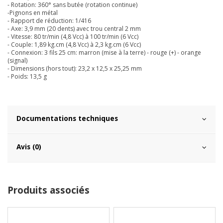
- Rotation: 360° sans butée (rotation continue)
-Pignons en métal
- Rapport de réduction: 1/416
- Axe: 3,9 mm (20 dents) avec trou central 2 mm
- Vitesse: 80 tr/min (4,8 Vcc) à 100 tr/min (6 Vcc)
- Couple: 1,89 kg.cm (4,8 Vcc) à 2,3 kg.cm (6 Vcc)
- Connexion: 3 fils 25 cm: marron (mise à la terre) - rouge (+) - orange
(signal)
- Dimensions (hors tout): 23,2 x 12,5 x 25,25 mm
- Poids: 13,5 g
Documentations techniques
Avis (0)
Produits associés