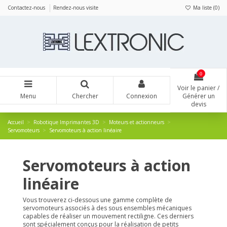
Panneau de gestion des cookies
Contactez-nous
Rendez-nous visite
Ma liste (
0
)
0
Voir le panier /
Menu
Chercher
Connexion
Générer un
devis
Accueil
Robotique Imprimantes 3D
Moteurs et actionneurs
Servomoteurs
Servomoteurs à action linéaire
Servomoteurs à action
linéaire
Vous trouverez ci-dessous une gamme complète de
servomoteurs associés à des sous ensembles mécaniques
capables de réaliser un mouvement rectiligne. Ces derniers
sont spécialement conçus pour la réalisation de petits