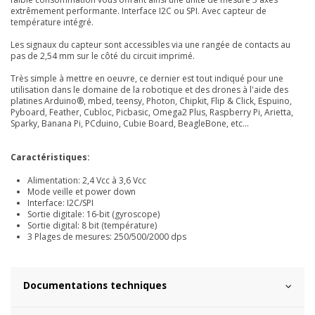
extrêmement performante. Interface I2C ou SPI. Avec capteur de
température intégré.
Les signaux du capteur sont accessibles via une rangée de contacts au
pas de 2,54 mm sur le côté du circuit imprimé.
Très simple à mettre en oeuvre, ce dernier est tout indiqué pour une
utilisation dans le domaine de la robotique et des drones à l'aide des
platines Arduino®, mbed, teensy, Photon, Chipkit, Flip & Click, Espuino,
Pyboard, Feather, Cubloc, Picbasic, Omega2 Plus, Raspberry Pi, Arietta,
Sparky, Banana Pi, PCduino, Cubie Board, BeagleBone, etc...
Caractéristiques:
Alimentation: 2,4 Vcc à 3,6 Vcc
Mode veille et power down
Interface: I2C/SPI
Sortie digitale: 16-bit (gyroscope)
Sortie digital: 8 bit (température)
3 Plages de mesures: 250/500/2000 dps
Documentations techniques