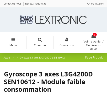
Panneau de gestion des cookies
Contactez-nous
Rendez-nous visite
Ma liste (
0
)
0
Voir le panier /
Menu
Chercher
Connexion
Générer un
devis
Page Produit
Accueil
Gyroscope 3 axes L3G4200D SEN-16012
Gyroscope 3 axes L3G4200D
SEN10612 - Module faible
consommation