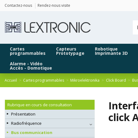
Panneau de gestion des cookies
Contactez-nous
Rendez-nous visite
Cartes
Capteurs
Robotique
programmables
Prototypage
Imprimante 3D
Alarme - Vidéo
Accès - Domotique
Accueil
Cartes programmables
Mikroelektronika
Click Board
Bu
Inter
Rubrique en cours de consultation
click
Présentation
Radiofréquence
Bus communication