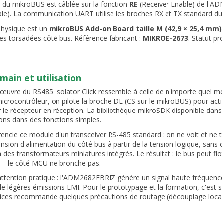
T
du mikroBUS est câblée sur la fonction
RE
(Receiver Enable) de l'A
ble). La communication UART utilise les broches RX et TX standard d
physique est un
mikroBUS Add-on Board taille M (42,9 × 25,4 mm)
res torsadées côté bus. Référence fabricant :
MIKROE-2673
. Statut pr
 main et utilisation
œuvre du RS485 Isolator Click ressemble à celle de n'importe quel mo
icrocontrôleur, on pilote la broche DE (CS sur le mikroBUS) pour acti
r le récepteur en réception. La bibliothèque mikroSDK disponible d
ons dans des fonctions simples.
érencie ce module d'un transceiver RS-485 standard : on ne voit et 
tension d'alimentation du côté bus à partir de la tension logique, sans
 des transformateurs miniatures intégrés. Le résultat : le bus peut flo
 — le côté MCU ne bronche pas.
attention pratique : l'ADM2682EBRIZ génère un signal haute fréquence
de légères émissions EMI. Pour le prototypage et la formation, c'est 
ices recommande quelques précautions de routage (découplage local