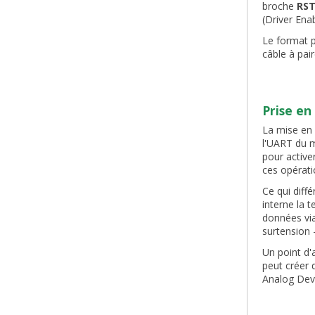
broche
RS
(Driver Ena
Le format 
câble à pai
Prise en
La mise en 
l'UART du m
pour active
ces opérati
Ce qui diff
interne la 
données via
surtension
Un point d'
peut créer 
Analog Dev