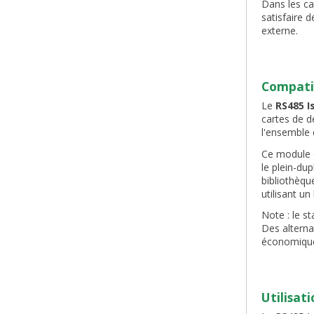
Dans les ca
satisfaire 
externe.
Compati
Le
RS485 I
cartes de 
l'ensemble
Ce module e
le plein-dup
bibliothèq
utilisant u
Note : le s
Des alterna
économique
Utilisat