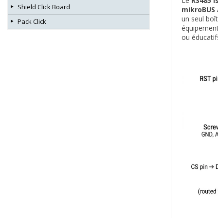
Le
RS485 I
Shield Click Board
mikroBUS 
un seul boî
Pack Click
équipements
ou éducatif