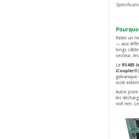
Spécificat
Pourquoi
Relier un m
— aux diffé
longs câble
secteur, les
Le
RS485 I
iCoupler®
galvanique
isolé exter
Autre point 
les décharg
voit rien. 