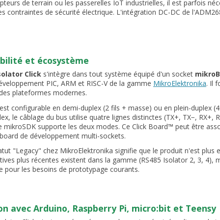
pteurs de terrain ou les passerelles IoT industrielles, il est parfois
des contraintes de sécurité électrique. L'intégration DC-DC de l'ADM
bilité et écosystème
solator Click
s'intègre dans tout système équipé d'un socket
mikro
développement PIC, ARM et RISC-V de la gamme
MikroElektronika
. Il
 des plateformes modernes.
st configurable en demi-duplex (2 fils + masse) ou en plein-duplex (4
lex, le câblage du bus utilise quatre lignes distinctes (TX+, TX−, RX+, R
ue mikroSDK supporte les deux modes. Ce Click Board™ peut être as
n board de développement multi-sockets.
tatut "Legacy" chez MikroElektronika signifie que le produit n'est plus 
tives plus récentes existent dans la gamme (RS485 Isolator 2, 3, 4), m
 pour les besoins de prototypage courants.
ion avec Arduino, Raspberry Pi, micro:bit et Teensy