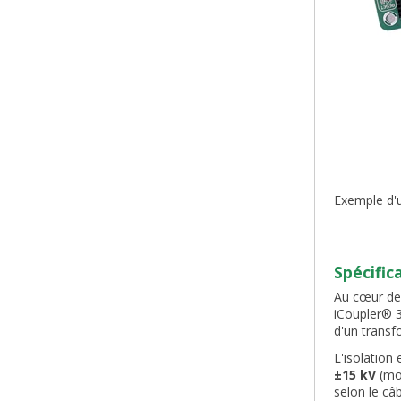
Exemple d'u
Spécific
Au cœur de
iCoupler® 3
d'un transf
L'isolation
±15 kV
(mo
selon le câ