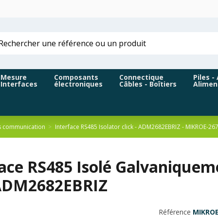
Mesure
Composants
Connectique
Piles -
Interfaces
électroniques
Câbles - Boîtiers
Alimen
s communication
Interface RS485 Isolator click - ADM2682EBRIZ - MIKROE-26
face RS485 Isolé Galvaniquem
 ADM2682EBRIZ
Référence
MIKROE