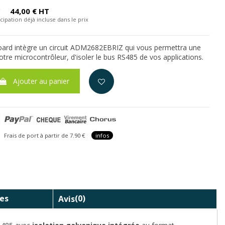
C
44,00 € HT
cipation déjà incluse dans le prix
oard intègre un circuit ADM2682EBRIZ qui vous permettra une
otre microcontrôleur, d'isoler le bus RS485 de vos applications.
Ajouter au panier
is de port à partir de 7.90 €
infos
es
Avis
(0)