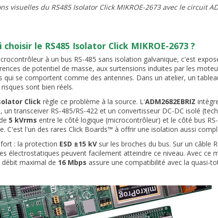
ions visuelles du RS485 Isolator Click MIKROE-2673 avec le circuit
 choisir le RS485 Isolator Click MIKROE-2673 ?
icrocontrôleur à un bus RS-485 sans isolation galvanique, c'est expo
rences de potentiel de masse, aux surtensions induites par les moteur
s qui se comportent comme des antennes. Dans un atelier, un table
 risques sont bien réels.
solator Click
règle ce problème à la source. L'
ADM2682EBRIZ
intègr
), un transceiver RS-485/RS-422 et un convertisseur DC-DC isolé (tec
 de
5 kVrms
entre le côté logique (microcontrôleur) et le côté bus RS-
ne. C'est l'un des rares Click Boards™ à offrir une isolation aussi co
fort : la protection
ESD ±15 kV
sur les broches du bus. Sur un câble R
es électrostatiques peuvent facilement atteindre ce niveau. Avec ce m
Le débit maximal de
16 Mbps
assure une compatibilité avec la quasi-tot