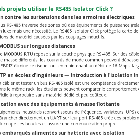
s projets utiliser le RS485 Isolator Click ?
n contre les surtensions dans les armoires électriques
us RS-485 traverse des zones où des équipements de puissance (relais,
un luxe mais une nécessité. Le RS485 Isolator Click protège la carte 
tions de matériel causées par les couplages inductifs.
MODBUS sur longues distances
le
MODBUS RTU
repose sur la couche physique RS-485. Sur des câbles
de masse différents, les courants de mode commun peuvent dépasser l
BRIZ élimine ce risque tout en maintenant un débit de 16 Mbps, l
TP en écoles d'ingénieurs — introduction à l'isolation in
 câbler et tester un bus RS-485 isolé est une compétence directemen
ans le même rack, les étudiants peuvent comparer le comportement 
fficile à reproduire sans matériel dédié et peu coûteux.
ation avec des équipements à masse flottante
uipements industriels (convertisseurs de fréquence, variateurs, UPS) 
. Brancher directement un UART sur leur port RS-485 crée des problè
ick coupe ces boucles et assure une communication propre.
 embarqués alimentés sur batterie avec isolation