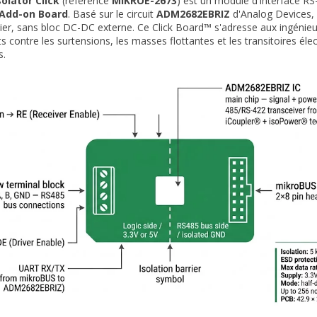
solator Click
(référence
MIKROE-2673
) est un module d'interface R
Add-on Board
. Basé sur le circuit
ADM2682EBRIZ
d'Analog Devices, i
tier, sans bloc DC-DC externe. Ce Click Board™ s'adresse aux ingénieu
 contre les surtensions, les masses flottantes et les transitoires é
s.