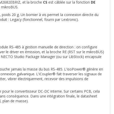
DM2682EBRIZ, et la broche
CS
est câblée sur la fonction
DE
u mikroBUS.
, poids 20 g. Un bornier à vis permet la connexion directe du
oduit : Legacy (fonctionnel, fourni par Lextronic).
dule RS-485 à gestion manuelle de direction : on configure
ver le driver en émission, et la broche RE (RST sur le mikroBUS)
ans NECTO Studio Package Manager (ou sur LibStock) encapsule
ne touche jamais la masse du bus RS-485. L'isoPower® génère en
 connexion galvanique. L'iCoupler® fait traverser les signaux de
tter, vibrer électriquement, recevoir des impulsions de
 pour le convertisseur DC-DC interne. Sur certains PCB, cela
sans conséquence. Dans une intégration finale, le datasheet
, plan de masse).