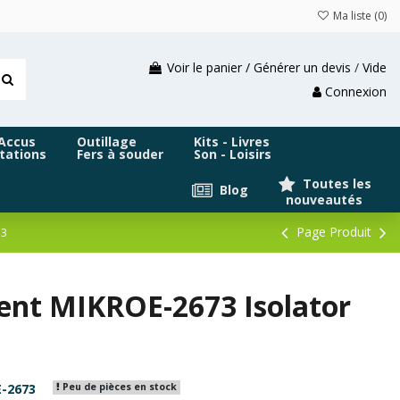
Ma liste (
0
)
Voir le panier / Générer un devis
/
Vide
Connexion
 Accus
Outillage
Kits - Livres
tations
Fers à souder
Son - Loisirs
Toutes les
Blog
nouveautés
Page Produit
73
ent MIKROE-2673 Isolator
-2673
Peu de pièces en stock