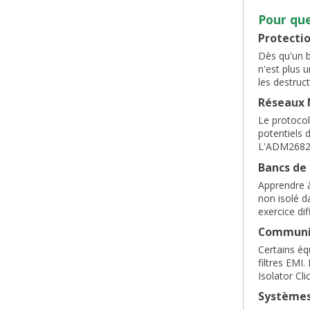
Pour quel
Protectio
Dès qu'un b
n'est plus 
les destruc
Réseaux 
Le protoco
potentiels 
L'ADM2682E
Bancs de 
Apprendre à
non isolé d
exercice di
Communic
Certains éq
filtres EMI
Isolator Cl
Systèmes