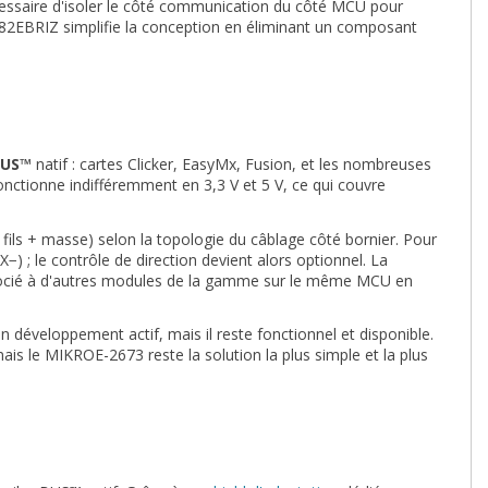
 nécessaire d'isoler le côté communication du côté MCU pour
2682EBRIZ simplifie la conception en éliminant un composant
BUS™
natif : cartes Clicker, EasyMx, Fusion, et les nombreuses
 fonctionne indifféremment en 3,3 V et 5 V, ce qui couvre
 fils + masse) selon la topologie du câblage côté bornier. Pour
X−) ; le contrôle de direction devient alors optionnel. La
socié à d'autres modules de la gamme sur le même MCU en
en développement actif, mais il reste fonctionnel et disponible.
ais le MIKROE-2673 reste la solution la plus simple et la plus