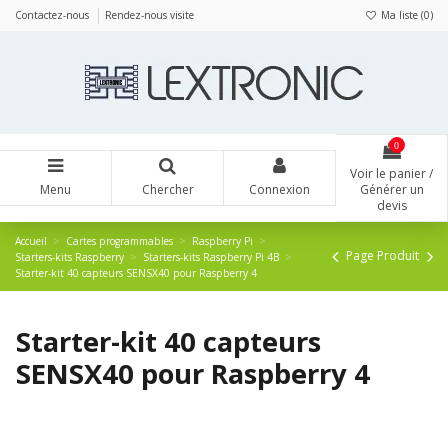
Panneau de gestion des cookies
Contactez-nous
Rendez-nous visite
Ma liste (
0
)
0
Voir le panier /
Menu
Chercher
Connexion
Générer un
devis
Accueil
Cartes programmables
Raspberry Pi
Page Produit
Starters-kits Raspberry
Starters-kits Raspberry Pi 4B
Starter-kit 40 capteurs SENSX40 pour Raspberry 4
Starter-kit 40 capteurs
SENSX40 pour Raspberry 4