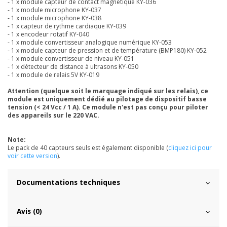
- 1 x module capteur de contact magnétique KY-036
- 1 x module microphone KY-037
- 1 x module microphone KY-038
- 1 x capteur de rythme cardiaque KY-039
- 1 x encodeur rotatif KY-040
- 1 x module convertisseur analogique numérique KY-053
- 1 x module capteur de pression et de température (BMP180) KY-052
- 1 x module convertisseur de niveau KY-051
- 1 x détecteur de distance à ultrasons KY-050
- 1 x module de relais 5V KY-019
Attention (quelque soit le marquage indiqué sur les relais), ce
module est uniquement dédié au pilotage de dispositif basse
tension (< 24 Vcc / 1 A). Ce module
n'est pas conçu
pour piloter
des appareils sur le 220 VAC.
Note:
Le pack de 40 capteurs seuls est également disponible (
cliquez ici pour
voir cette version
).
Documentations techniques
Avis (0)