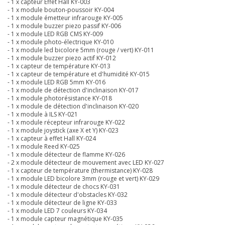
- 1 x capteur Effet Hall KY-003
- 1 x module bouton-poussoir KY-004
- 1 x module émetteur infrarouge KY-005
- 1 x module buzzer piezo passif KY-006
- 1 x module LED RGB CMS KY-009
- 1 x module photo-électrique KY-010
- 1 x module led bicolore 5mm (rouge / vert) KY-011
- 1 x module buzzer piezo actif KY-012
- 1 x capteur de température KY-013
- 1 x capteur de température et d'humidité KY-015
- 1 x module LED RGB 5mm KY-016
- 1 x module de détection d'inclinaison KY-017
- 1 x module photorésistance KY-018
- 1 x module de détection d'inclinaison KY-020
- 1 x module à ILS KY-021
- 1 x module récepteur infrarouge KY-022
- 1 x module joystick (axe X et Y) KY-023
- 1 x capteur à effet Hall KY-024
- 1 x module Reed KY-025
- 1 x module détecteur de flamme KY-026
- 2 x module détecteur de mouvement avec LED KY-027
- 1 x capteur de température (thermistance) KY-028
- 1 x module LED bicolore 3mm (rouge et vert) KY-029
- 1 x module détecteur de chocs KY-031
- 1 x module détecteur d'obstacles KY-032
- 1 x module détecteur de ligne KY-033
- 1 x module LED 7 couleurs KY-034
- 1 x module capteur magnétique KY-035