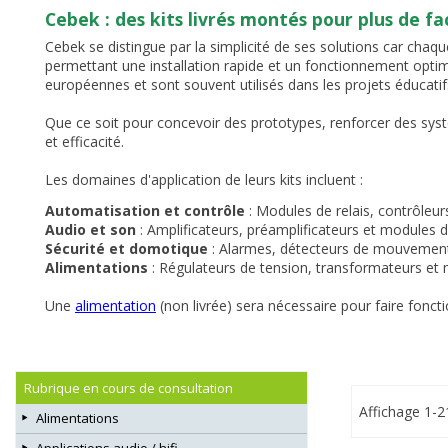
Cebek : des kits livrés montés pour plus de fac
Cebek se distingue par la simplicité de ses solutions car chaque
permettant une installation rapide et un fonctionnement optim
européennes et sont souvent utilisés dans les projets éducatifs,
Que ce soit pour concevoir des prototypes, renforcer des systè
et efficacité.
Les domaines d'application de leurs kits incluent :
Automatisation et contrôle
: Modules de relais, contrôleu
Audio et son
: Amplificateurs, préamplificateurs et modules d
Sécurité et domotique
: Alarmes, détecteurs de mouvement 
Alimentations
: Régulateurs de tension, transformateurs et m
Une
alimentation
(non livrée) sera nécessaire pour faire fonct
Rubrique en cours de consultation
Affichage 1-2
Alimentations
Applications audio / hifi