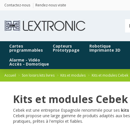
Panneau de gestion des cookies
Contactez-nous
Rendez-nous visite
Cartes
Capteurs
Robotique
programmables
Prototypage
Imprimante 3D
Alarme - Vidéo
Accès - Domotique
Accueil
Son loisirs kits livres
Kits et modules
Kits et modules Cebek
Kits et modules Cebek
Cebek est une entreprise Espagnole renommée pour ses
kits
Cebek propose une large gamme de produits adaptés aux besoin
pratiques, prêtes à l'emploi et fiables.