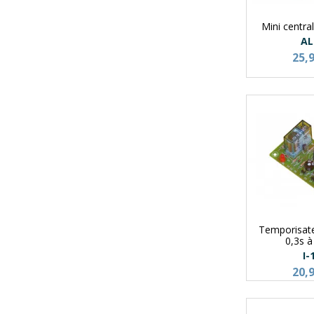
Mini centra
AL
25,
Temporisate
0,3s 
I-
20,