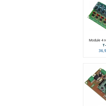
Module 4 re
T
36,