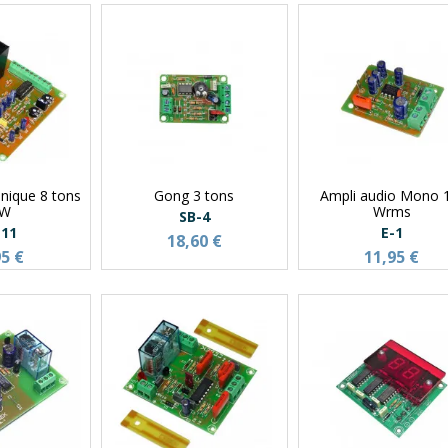
onique 8 tons
Gong 3 tons
Ampli audio Mono 
5W
Wrms
SB-4
-11
E-1
18,60 €
95 €
11,95 €