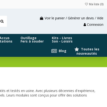
Ma liste (
0
)
Voir le panier / Générer un devis
/
Vide
Connexion
 Accus
Outillage
Kits - Livres
tations
Fers à souder
Son - Loisirs
Toutes les
Blog
nouveautés
tés et testés en usine. Avec plusieurs décennies d'expérience,
ls. Leurs modules sont conçus pour offrir des solutions