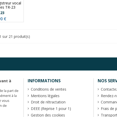
istreur vocal
des TR-23
-23
90 €
1 sur 21 produit(s)
INFORMATIONS
NOS SERV
vant à
Conditions de ventes
Contacte
de la part de
Mentions légales
Rendez-no
mément à la
z vous
Droit de rétractation
Commande
en de
DEEE (Reprise 1 pour 1)
Frais de 
Gestion des cookies
Transpor