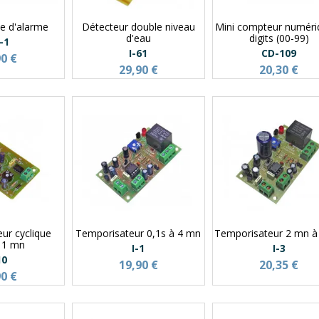
le d'alarme
Détecteur double niveau
Mini compteur numéri
d'eau
digits (00-99)
-1
I-61
CD-109
90 €
29,90 €
20,30 €
ur cyclique
Temporisateur 0,1s à 4 mn
Temporisateur 2 mn à
à 1 mn
I-1
I-3
10
19,90 €
20,35 €
90 €