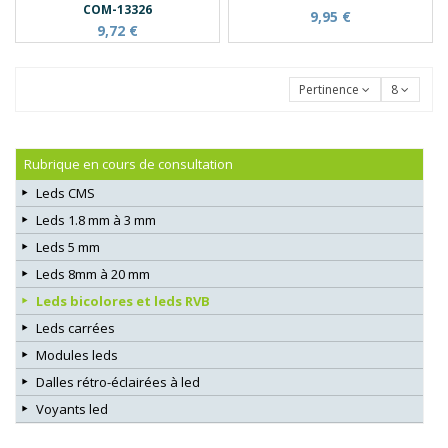
COM-13326
9,95 €
9,72 €
Pertinence
8
Rubrique en cours de consultation
Leds CMS
Leds 1.8 mm à 3 mm
Leds 5 mm
Leds 8mm à 20 mm
Leds bicolores et leds RVB
Leds carrées
Modules leds
Dalles rétro-éclairées à led
Voyants led