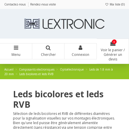
Panneau de gestion des cookies
Contactez-nous
Rendez-nous visite
Ma liste (
0
)
0
Voir le panier /
Menu
Chercher
Connexion
Générer un
devis
Accueil
Composants electroniques
Optoélectronique
Leds de 1.8 mm à
20 mm
Leds bicolores et leds RVB
Leds bicolores et leds
RVB
Sélection de leds bicolores et RVB de différentes diamètres
pour la signalisation visuelles sur vos montages électroniques.
Bien qu'une led puisse être généralement alimentée
directement (sans résistance) via une tension comprise entre